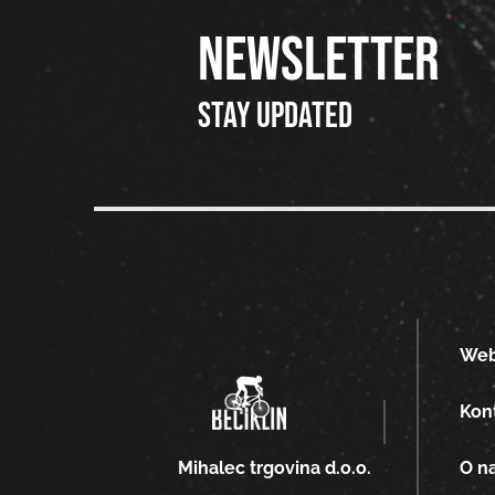
NEWSLETTER
Stay updated
We
Kon
O n
Mihalec trgovina d.o.o.