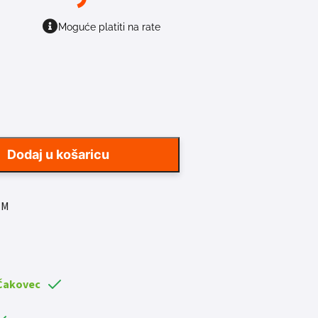
Moguće platiti na rate
Dodaj u košaricu
-M
 Čakovec