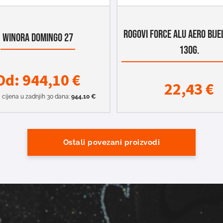
ROGOVI FORCE ALU AERO BIJ
WINORA DOMINGO 27
130G.
Od:
944,10
€
22,43
€
 cijena u zadnjih 30 dana:
944,10
€
Ostali povezani proizvodi