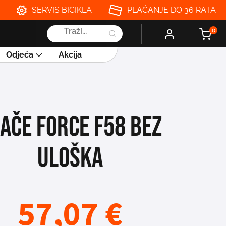
SERVIS BICIKLA
PLAĆANJE DO 36 RATA
Products
0
search
Odjeća
Akcija
AČE FORCE F58 BEZ
ULOŠKA
57,07
€