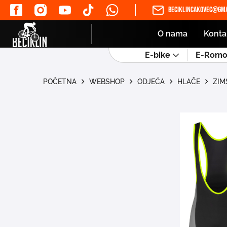
beciklincakovec@gma
O nama
Konta
E-bike
E-Romob
POČETNA
WEBSHOP
ODJEĆA
HLAČE
ZIM