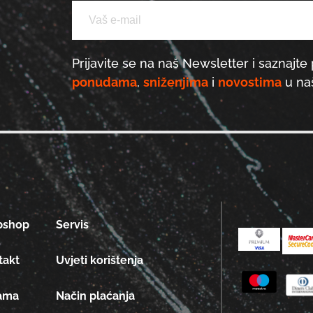
Prijavite se na naš Newsletter i saznajte 
ponudama
,
sniženjima
i
novostima
u naš
bshop
Servis
takt
Uvjeti korištenja
ama
Način plaćanja