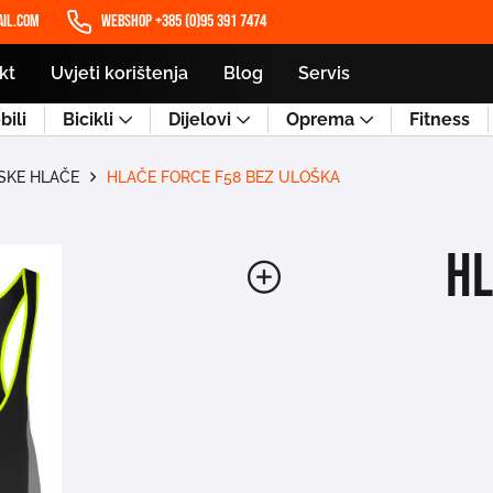
il.com
WEBSHOP +385 (0)95 391 7474
kt
Uvjeti korištenja
Blog
Servis
ili
Bicikli
Dijelovi
Oprema
Fitness
SKE HLAČE
HLAČE FORCE F58 BEZ ULOŠKA
HL