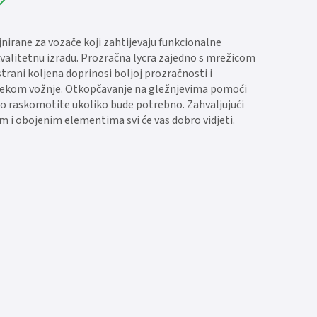
jnirane za vozače koji zahtijevaju funkcionalne
kvalitetnu izradu. Prozračna lycra zajedno s mrežicom
strani koljena doprinosi boljoj prozračnosti i
jekom vožnje. Otkopčavanje na gležnjevima pomoći
ko raskomotite ukoliko bude potrebno. Zahvaljujući
im i obojenim elementima svi će vas dobro vidjeti.