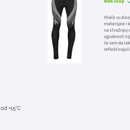
Web shop
Hlače su diza
materijale i 
na stražnjoj 
ogodnosti ti
će vam da la
reflektirajuć
 od +15°C