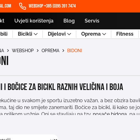
il.com
WEBSHOP +385 (0)95 391 7474
kt
Uvjeti korištenja
Blog
Servis
ili
Bicikli
Dijelovi
Oprema
Fitness
NA
WEBSHOP
OPREMA
BIDONI
oni
i i bočice za bicikl raznih veličina i boja
kućine u svakom je sportu izuzetno važan, a bez obzira bavi
a, taj dio ne smijete zanemariti. Bočice za bicikl, ili kako se
a prilikom vožnje. Oni se stavljaju na tzv.
nosače bidona
, pa 
noj kategoriji! Bidoni su izrađeni od plastike kako bi bili što
nje i otvaranje. Tu su i termo bidoni koji će osigurati da vaša
ete pronaći i dječje bidone sa različitim dizajnima koji će bit
j