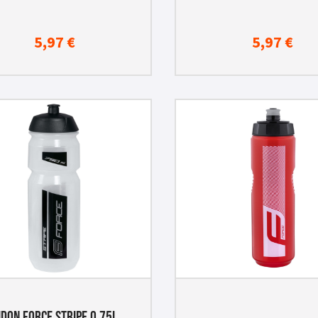
5,97
€
5,97
€
IDON FORCE STRIPE 0,75L