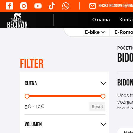
beciklincakovec@gma
O nama
Konta
E-bike
E-Romob
POČET
Bid
Filter
Bidon
Cijena
Unos te
vožnjam
5€ - 10€
Reset
tekućin
istoime
zatvara
Volumen
Ovdje ć
Sortira