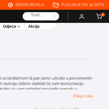
SERVIS BICIKLA
PLAĆANJE DO 36 RATA
Products
0
search
Odjeća
Akcija
li se biciklizmom ili pak samo uživate u povremenim
 još nazivaju bidoni, olakšati će vam konzumaciju
ukoliko su vam potrebni provjerite ponudu u
 lakši, a dolaze sa čepom koji omogućuje lako
Prikaži više
 tekućina ostane pri željenoj temperaturi što duže.
i pravo iznenađenje za najmanje!