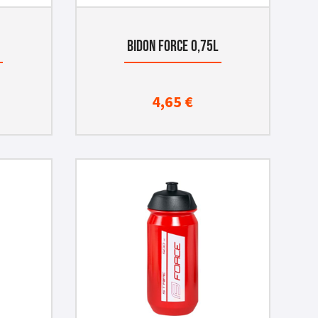
L
BIDON FORCE 0,75L
4,65
€