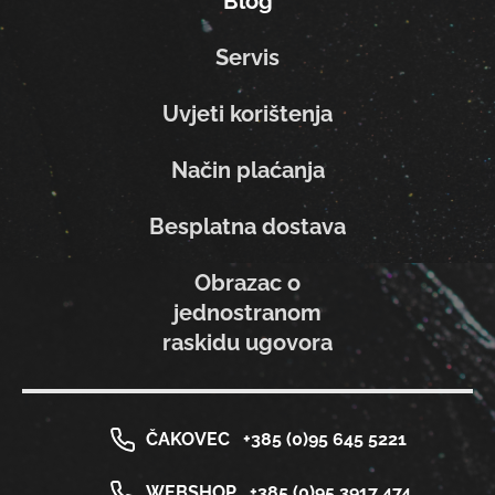
Blog
Servis
Uvjeti korištenja
Način plaćanja
Besplatna dostava
Obrazac o
jednostranom
raskidu ugovora
ČAKOVEC
+385 (0)95 645 5221
WEBSHOP
+385 (0)95 3917 474