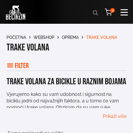
Products
0
search
POČETNA
WEBSHOP
OPREMA
TRAKE VOLANA
Trake volana
Filter
Trake volana za bicikle u raznim bojama
Vjerujemo kako su vam udobnost i sigurnost na
biciklu jedni od najvažnijih faktora, a u tome će vam
pomoći i trake volana. Obzirom da su vam ruke
konstantno na volanu, važno je da je traka volana
Prikaži više
udobna i pruža dodatnu sigurnost u svim uvjetima.
Kvalitetne trake volana u kombinaciji s
biciklističkim