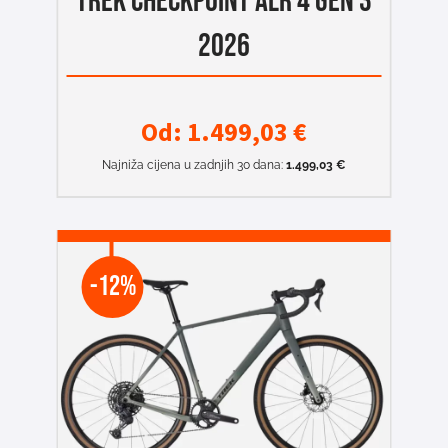
TREK CHECKPOINT ALR 4 GEN 3
2026
Od:
1.499,03
€
Najniža cijena u zadnjih 30 dana:
1.499,03
€
-12%