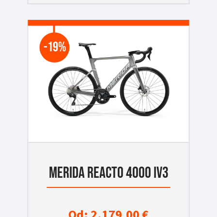
-19%
MERIDA REACTO 4000 IV3
Od:
2.179,00
€