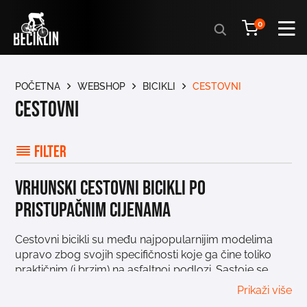
Products
0
search
POČETNA
WEBSHOP
BICIKLI
CESTOVNI
Cestovni
Filter
Vrhunski cestovni bicikli po
pristupačnim cijenama
Cestovni bicikli su među najpopularnijim modelima
upravo zbog svojih specifičnosti koje ga čine toliko
praktičnim (i brzim) na asfaltnoj podlozi. Sastoje se
najčešće od aluminijskog ili karbonskog okvira što
Prikaži više
znatno utječe na njihove male težine. Uz lagan okvir, tu