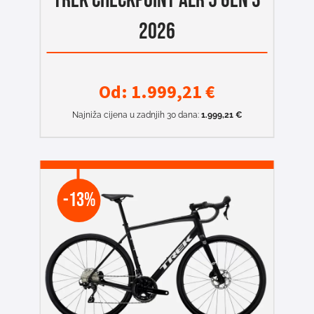
TREK CHECKPOINT ALR 5 GEN 3
2026
Od:
1.999,21
€
Najniža cijena u zadnjih 30 dana:
1.999,21
€
-13%