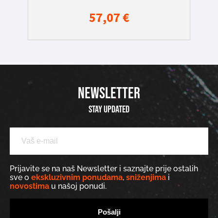
57,07
€
NEWSLETTER
Stay updated
Prijavite se na naš Newsletter i saznajte prije ostalih
sve o
ekskluzivnim ponudama
,
sniženjima
i
novostima
u našoj ponudi.