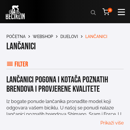
Products
0
search
POČETNA
WEBSHOP
DIJELOVI
LANČANICI
Lančanici
Filter
Lančanici pogona i kotača poznatih
brendova i provjerene kvalitete
Iz bogate ponude lančanika pronađite model koji
odgovara vašem biciklu. U našoj se ponudi nalaze
lančanici poznatih brendova Shimano, Sram i Force. U
ovoj ćete kategoriji pronaći zadnje lančanike i
Prikaži više
pogonske lančanike koji se razlikuju osim po brendu i