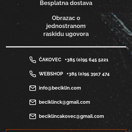
Besplatna dostava
Obrazac o
jednostranom
raskidu ugovora
ČAKOVEC
+385 (0)95 645 5221
WEBSHOP
+385 (0)95 3917 474
info@beciklin.com
beciklinck@gmail.com
beciklincakovec@gmail.com