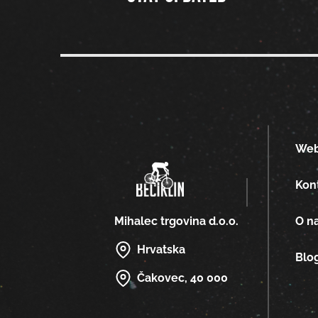
We
Kon
O n
Mihalec trgovina d.o.o.
Hrvatska
Blo
Čakovec, 40 000