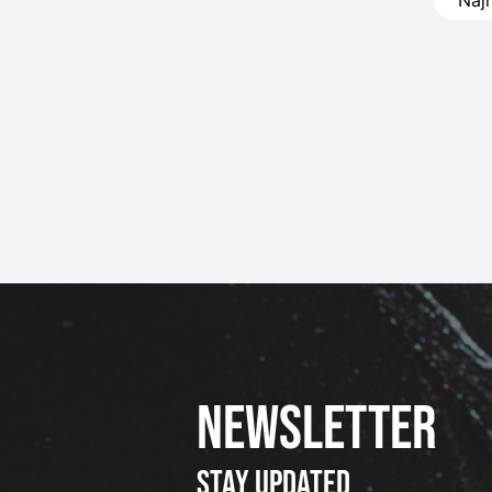
obzira 
bicikli
NEWSLETTER
Stay updated