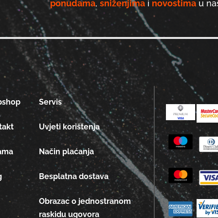
ponudama
,
sniženjima
i
novostima
u naš
bshop
Servis
takt
Uvjeti korištenja
ama
Način plaćanja
g
Besplatna dostava
Obrazac o jednostranom
raskidu ugovora