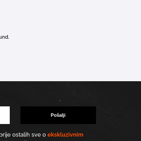
j ponudi pronaći savršenog prijatelja u vašim novim
und.
prije ostalih sve o
ekskluzivnim