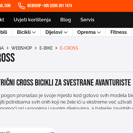
il.com
WEBSHOP +385 (0)95 391 7474
kt
Uvjeti korištenja
Blog
Servis
ili
Bicikli
Dijelovi
Oprema
Fitness
NA
WEBSHOP
E-BIKE
E-CROSS
ross
rični cross bicikli za svestrane avanturiste
 pogon pronašao je svoje mjesto kod gotovo svih modela bicikal
iti potrebama svih onih koji ne žele ići u ekstreme već uživati
omoći pri usponima i ravnim dijelovima, a baterije zavidnih
vanturističke trenutke! Električni cross bicikli razlikuju se o
iji odnosno vilici koju modeli namijenjeni prvenstveno cesti
o razmisliti koje su vaše potrebe i kojim terenom se planirat
j