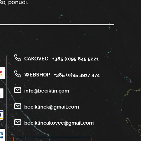
oj ponudi.
ČAKOVEC
+385 (0)95 645 5221
WEBSHOP
+385 (0)95 3917 474
info@beciklin.com
beciklinck@gmail.com
beciklincakovec@gmail.com