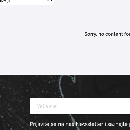
na koji se bicikl odlučili, sigurni smo da ćete u našoj bogato
stičkim avanturama.
Sorry, no content fo
Prijavite se na naš Newsletter i saznajte 