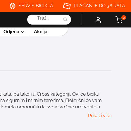
SERVIS BICIKLA
PLAĆANJE DO 36 RATA
Products
0
search
Odjeća
Akcija
a, pa tako i u Cross kategoriji. Ovi će bicikli
 na sigurnim i mirnim terenima. Električni će vam
 dometa omogućiti da svoje vožnje pretvorite u
d modela do modela, a najveća je razlika u prednjoj
Prikaži više
 i makadamu nemaju. Zato je prije kupovine bicikla
e kretati kako bi vaš izbor bio pun pogodak. Bez