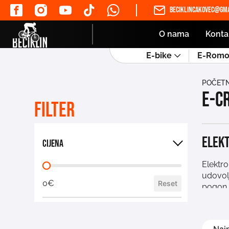
beciklincakovec@gma
O nama
Konta
E-bike
E-Romob
POČET
E-c
Filter
Elekt
Cijena
Elektro
udovolj
0€
Reset
pogon p
prave a
suspenz
potrebn
Sortira