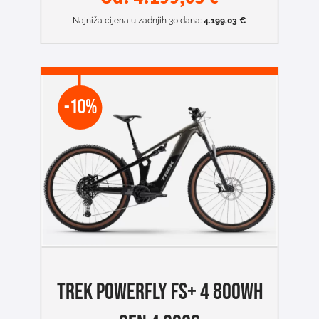
Najniža cijena u zadnjih 30 dana:
4.199,03
€
-10%
TREK POWERFLY FS+ 4 800Wh