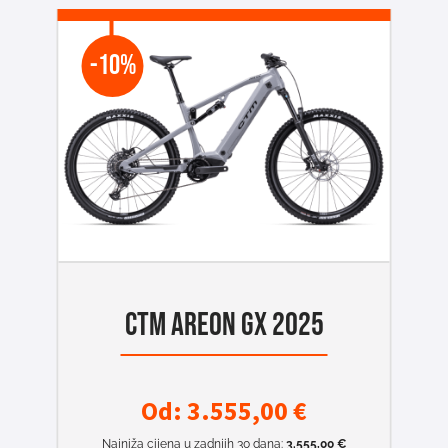
-10%
CTM AREON GX 2025
Od:
3.555,00
€
Najniža cijena u zadnjih 30 dana:
3.555,00
€