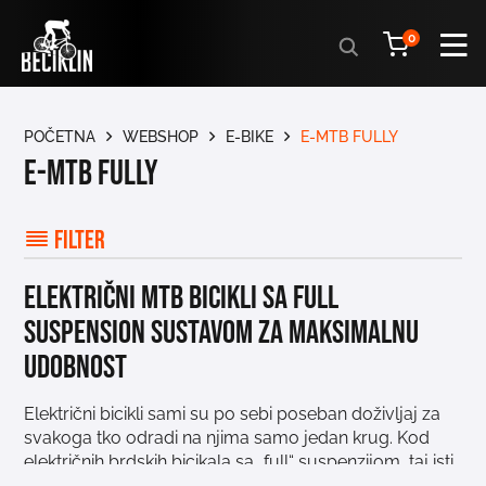
Products
0
search
POČETNA
WEBSHOP
E-BIKE
E-MTB FULLY
E-mtb fully
Filter
Električni MTB bicikli sa full
suspension sustavom za maksimalnu
udobnost
Električni bicikli sami su po sebi poseban doživljaj za
svakoga tko odradi na njima samo jedan krug. Kod
električnih brdskih bicikala sa „full“ suspenzijom, taj isti
doživljaj duplo je jači. E-MTB Fully bicikli su brdski