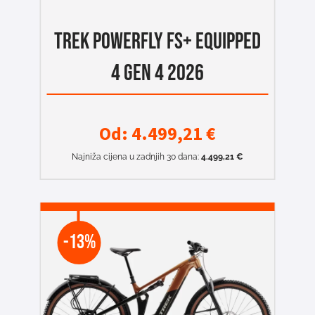
TREK POWERFLY FS+ EQUIPPED
4 GEN 4 2026
Od:
4.499,21
€
Najniža cijena u zadnjih 30 dana:
4.499,21
€
-13%