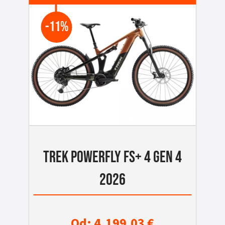
-11%
TREK POWERFLY FS+ 4 GEN 4
2026
Od:
4.199,03
€