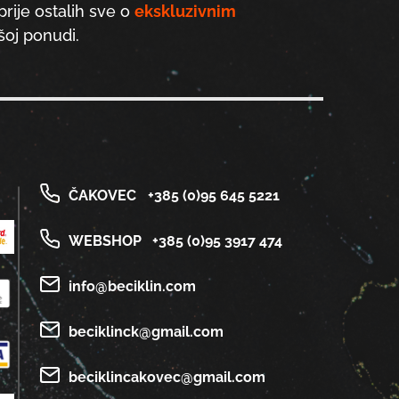
prije ostalih sve o
ekskluzivnim
oj ponudi.
ČAKOVEC
+385 (0)95 645 5221
WEBSHOP
+385 (0)95 3917 474
info@beciklin.com
beciklinck@gmail.com
beciklincakovec@gmail.com