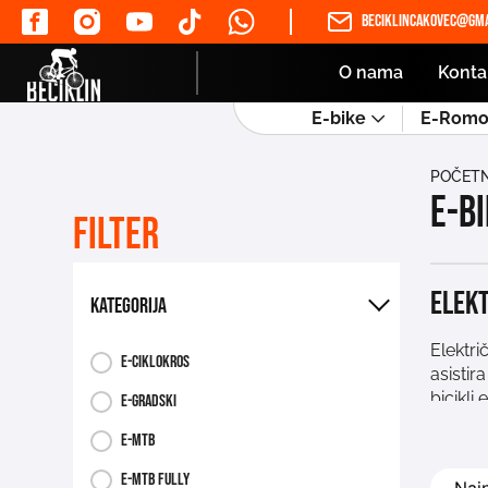
beciklincakovec@gma
O nama
Konta
E-bike
E-Romob
POČET
E-b
Filter
Elekt
Kategorija
Elektri
E-ciklokros
asistir
bicikli
E-gradski
zbog iz
E-mtb
posao b
najpopu
E-mtb fully
Sortira