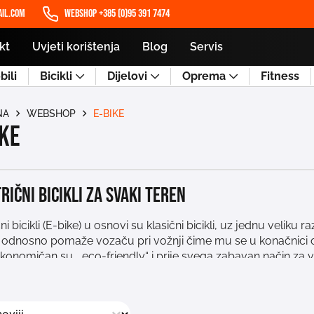
il.com
WEBSHOP +385 (0)95 391 7474
kt
Uvjeti korištenja
Blog
Servis
ili
Bicikli
Dijelovi
Oprema
Fitness
NA
WEBSHOP
E-BIKE
ike
rični bicikli za svaki teren
čni bicikli (E-bike) u osnovi su klasični bicikli, uz jednu veliku 
a odnosno pomaže vozaču pri vožnji čime mu se u konačnici o
 ekonomičan su, „eco-friendly“ i prije svega zabavan način za
držljivih i pouzdanih baterija, što ih čini savršenim izborom za 
iti zabavan i brz, bez čekanja u gradskim gužvama. U ponudi s
larnijih
gradskih
do
brdskih
,
trekking
,
cestovnih
i
ciklokros
mo
j