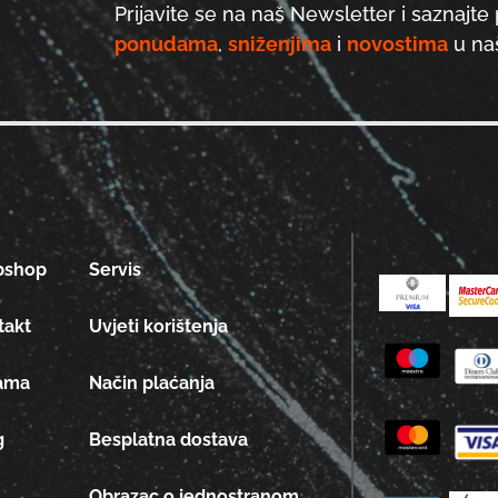
Prijavite se na naš Newsletter i saznajte 
ponudama
,
sniženjima
i
novostima
u naš
bshop
Servis
takt
Uvjeti korištenja
ama
Način plaćanja
g
Besplatna dostava
Obrazac o jednostranom