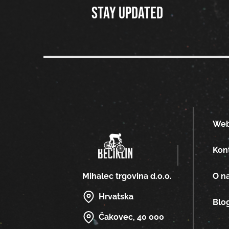
Stay updated
We
Kon
O n
Mihalec trgovina d.o.o.
Hrvatska
Blo
Čakovec, 40 000