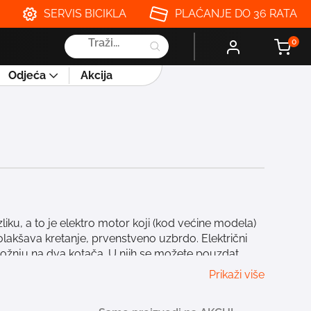
SERVIS BICIKLA
PLAĆANJE DO 36 RATA
Products
0
search
Odjeća
Akcija
razliku, a to je elektro motor koji (kod većine modela)
lakšava kretanje, prvenstveno uzbrdo. Električni
 vožnju na dva kotača. U njih se možete pouzdat
sve koji žele ići duže i brže! Uz njih će odlazak na
Prikaži više
u razni modeli električnih bicikala, od
dela. Osim namjene, električni se bicikli razlikuju i