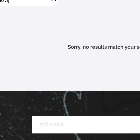
ni odnosno vijeku trajanja baterije. Izaberite model koji naj
ti naš tim! Na izboru su
Giant
,
Trek
,
Corratec
,
Kreidler
,
CTM
i 
Sorry, no results match your se