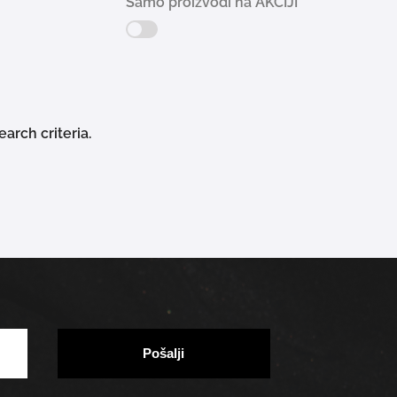
Samo proizvodi na AKCIJI
više odgovara vašim potrebama, za sve ostalo će se
drugi poznati i provjereni brendovi!
arch criteria.