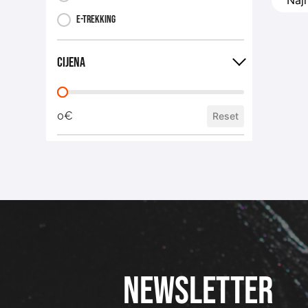
po jači
pobrinu
E-trekking
Cijena
0€
Reset
NEWSLETTER