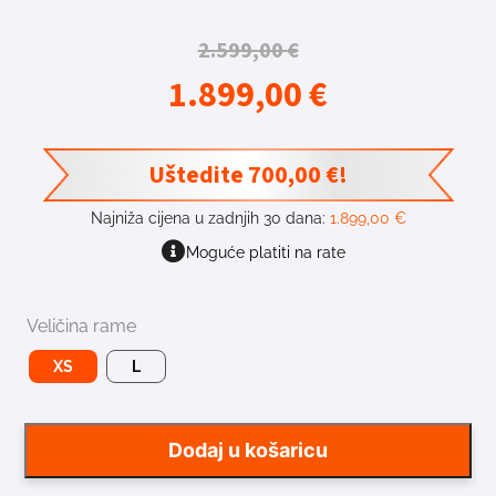
2.599,00
€
1.899,00
€
Uštedite
700,00
€
!
Najniža cijena u zadnjih 30 dana:
1.899,00
€
Moguće platiti na rate
Veličina rame
XS
L
Dodaj u košaricu