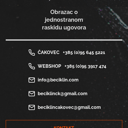
Obrazac o
jednostranom
raskidu ugovora
ČAKOVEC
+385 (0)95 645 5221
WEBSHOP
+385 (0)95 3917 474
info@beciklin.com
beciklinck@gmail.com
beciklincakovec@gmail.com