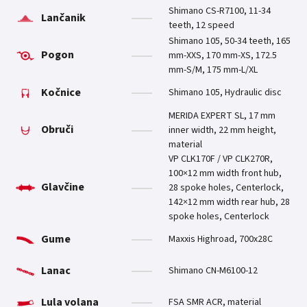
Shimano CS-R7100, 11-34
Lančanik
teeth, 12 speed
Shimano 105, 50-34 teeth, 165
Pogon
mm-XXS, 170 mm-XS, 172.5
mm-S/M, 175 mm-L/XL
Kočnice
Shimano 105, Hydraulic disc
MERIDA EXPERT SL, 17 mm
Obruči
inner width, 22 mm height,
material
VP CLK170F / VP CLK270R,
100×12 mm width front hub,
Glavčine
28 spoke holes, Centerlock,
142×12 mm width rear hub, 28
spoke holes, Centerlock
Gume
Maxxis Highroad, 700x28C
Lanac
Shimano CN-M6100-12
Lula volana
FSA SMR ACR, material