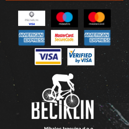
Mihalec trgovina d.o.o.