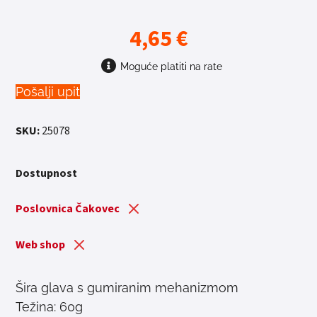
4,65
€
Moguće platiti na rate
Pošalji upit
SKU:
25078
Dostupnost
Poslovnica Čakovec
Web shop
Šira glava s gumiranim mehanizmom
Težina: 60g