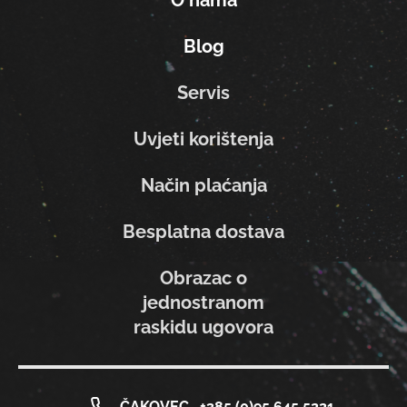
O nama
Blog
Servis
Uvjeti korištenja
Način plaćanja
Besplatna dostava
Obrazac o
jednostranom
raskidu ugovora
ČAKOVEC
+385 (0)95 645 5221