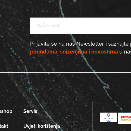
Prijavite se na naš Newsletter i saznajte 
ponudama
,
sniženjima
i
novostima
u naš
bshop
Servis
takt
Uvjeti korištenja