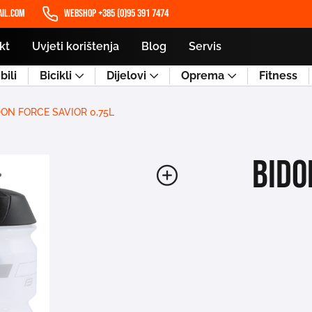
il.com
WEBSHOP +385 (0)95 391 7474
kt
Uvjeti korištenja
Blog
Servis
ili
Bicikli
Dijelovi
Oprema
Fitness
DON FORCE SAVIOR 0,75L
BIDO