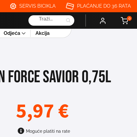
SERVIS BICIKLA
PLAĆANJE DO 36 RATA
Products
0
search
Odjeća
Akcija
N FORCE SAVIOR 0,75L
5,97
€
Moguće platiti na rate