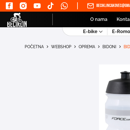
beciklincakovec@gma
O nama
Konta
E-bike
E-Romob
POČETNA
WEBSHOP
OPREMA
BIDONI
BI