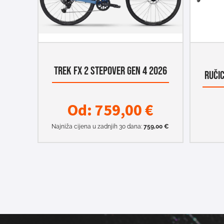
TREK FX 2 STEPOVER GEN 4 2026
RUČI
Od:
759,00
€
Najniža cijena u zadnjih 30 dana:
759,00
€