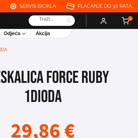
SERVIS BICIKLA
PLAĆANJE DO 36 RATA
Products
0
search
Odjeća
Akcija
ODA
ESKALICA FORCE RUBY
1DIODA
29,86
€