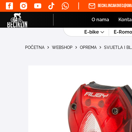
beciklincakovec@gma
O nama
Konta
E-bike
E-Romob
POČETNA
WEBSHOP
OPREMA
SVIJETLA I B