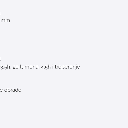
u
,6 mm
l
 3,5h, 20 lumena: 4,5h i treperenje
ete obrade