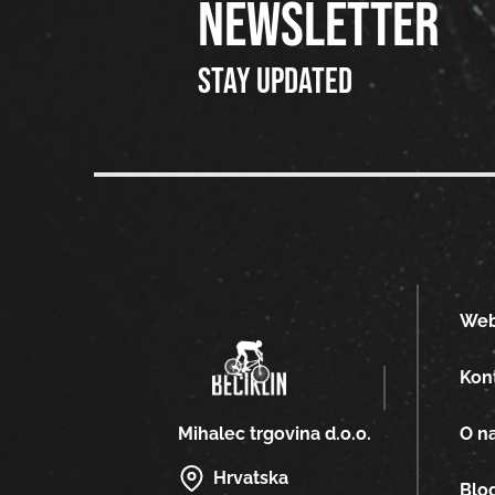
NEWSLETTER
Stay updated
We
Kon
O n
Mihalec trgovina d.o.o.
Hrvatska
Blo