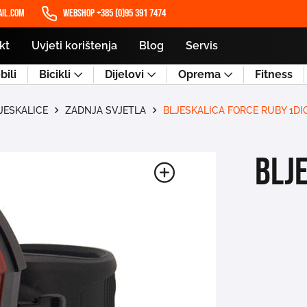
il.com
WEBSHOP +385 (0)95 391 7474
kt
Uvjeti korištenja
Blog
Servis
ili
Bicikli
Dijelovi
Oprema
Fitness
LJESKALICE
ZADNJA SVJETLA
BLJESKALICA FORCE RUBY 1DI
BLJ