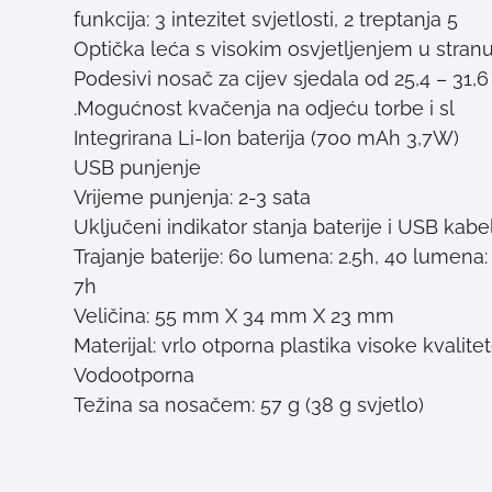
5 funkcija: 3 intezitet svjetlosti, 2 treptanja
Optička leća s visokim osvjetljenjem u stran
Podesivi nosač za cijev sjedala od 25,4 – 31
Mogućnost kvačenja na odjeću torbe i sl.
Integrirana Li-Ion baterija (700 mAh 3,7W)
USB punjenje
Vrijeme punjenja: 2-3 sata
Uključeni indikator stanja baterije i USB kabe
Trajanje baterije: 60 lumena: 2.5h, 40 lumena:
7h
Veličina: 55 mm X 34 mm X 23 mm
Materijal: vrlo otporna plastika visoke kvalit
Vodootporna
Težina sa nosačem: 57 g (38 g svjetlo)