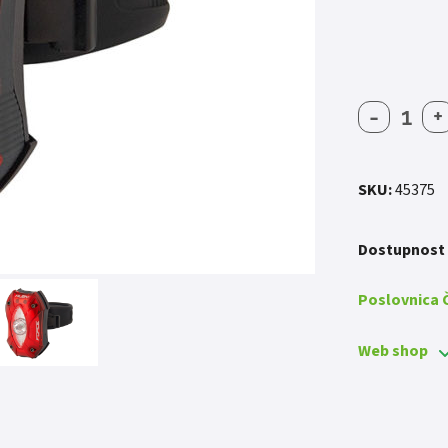
-
+
BLJESK
FORCE
RUBY
1DIODA
SKU:
45375
količin
Dostupnost
Poslovnica
Web shop