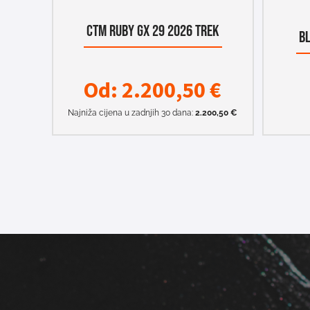
CTM RUBY GX 29 2026 TREK
B
Od:
2.200,50
€
Najniža cijena u zadnjih 30 dana:
2.200,50
€