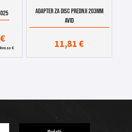
ADAPTER ZA DISC PREDNJI 203MM
2025
AVID
0
€
11,81
€
800,10
€