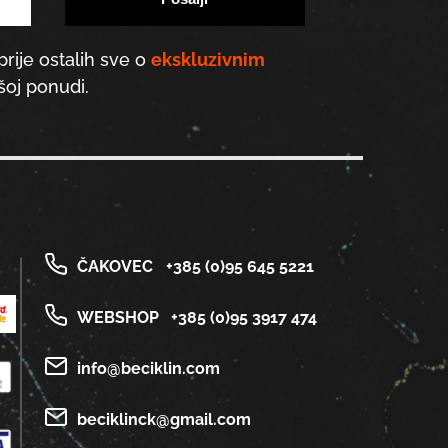
prije ostalih sve o
ekskluzivnim
oj ponudi.
ČAKOVEC
+385 (0)95 645 5221
WEBSHOP
+385 (0)95 3917 474
info@beciklin.com
beciklinck@gmail.com