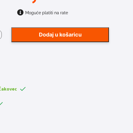
Moguće platiti na rate
ALICA
Dodaj u košaricu
a
 Čakovec