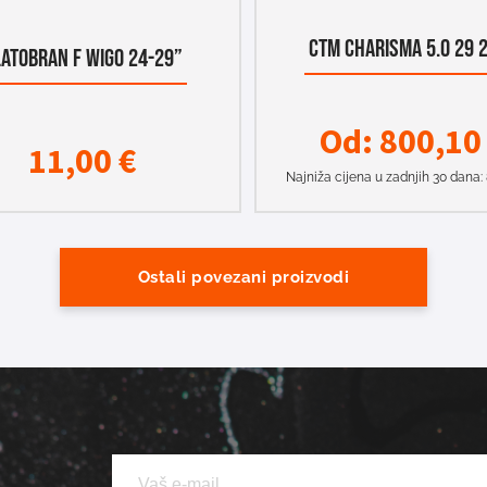
CTM CHARISMA 5.0 29 
LATOBRAN F WIGO 24-29”
Od:
800,1
11,00
€
Najniža cijena u zadnjih 30 dana:
Ostali povezani proizvodi