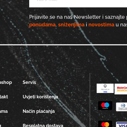
Prijavite se na naš Newsletter i saznajte 
ponudama
,
sniženjima
i
novostima
u naš
bshop
Servis
takt
Uvjeti korištenja
ama
Način plaćanja
g
Besplatna dostava