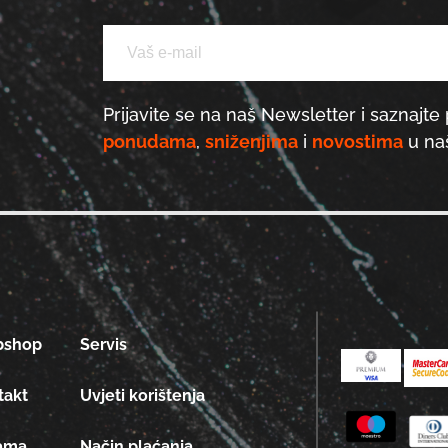
Prijavite se na naš Newsletter i saznajte 
ponudama
,
sniženjima
i
novostima
u naš
bshop
Servis
takt
Uvjeti korištenja
ama
Način plaćanja