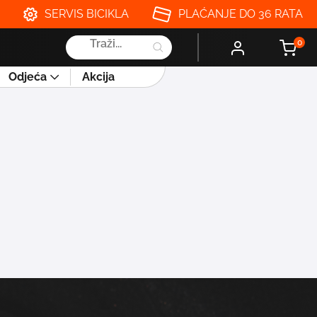
SERVIS BICIKLA
PLAĆANJE DO 36 RATA
Products
0
search
Odjeća
Akcija