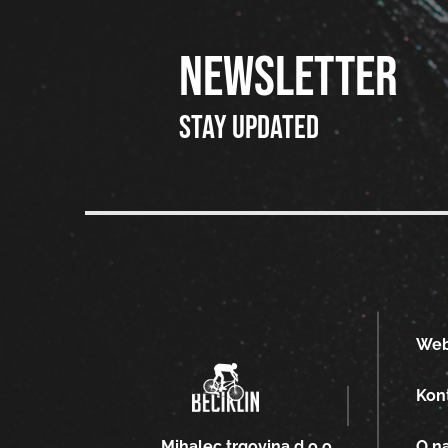
NEWSLETTER
Stay updated
We
Kon
O n
Mihalec trgovina d.o.o.