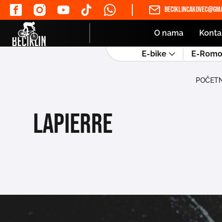
beciklincakovec@gma
O nama
Konta
E-bike
E-Romob
POČET
Lapierre