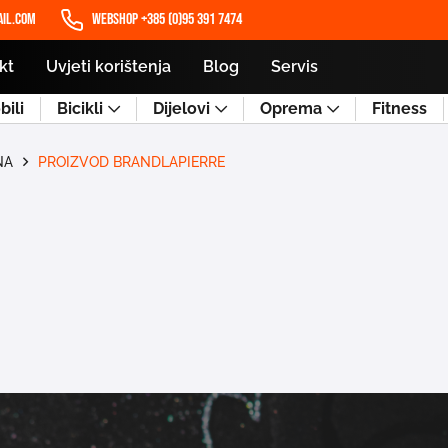
il.com
WEBSHOP +385 (0)95 391 7474
kt
Uvjeti korištenja
Blog
Servis
ili
Bicikli
Dijelovi
Oprema
Fitness
NA
PROIZVOD BRANDLAPIERRE