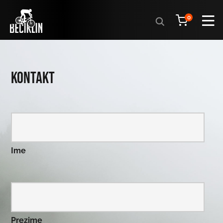
Products
0
search
Kontakt
Ime
Prezime