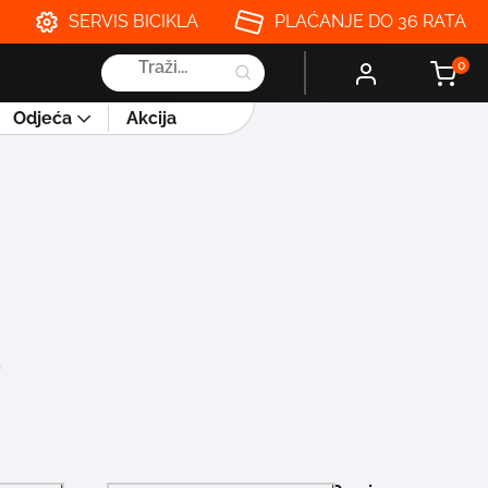
SERVIS BICIKLA
PLAĆANJE DO 36 RATA
Products
0
search
Odjeća
Akcija
t