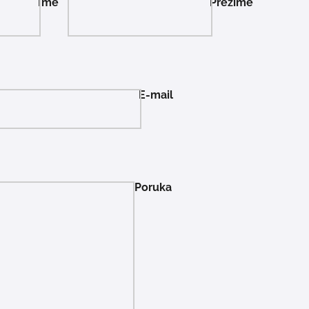
Ime
Prezime
E-mail
Poruka