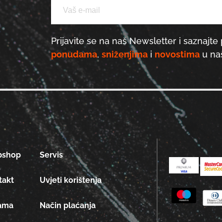
Prijavite se na naš Newsletter i saznajte 
ponudama
,
sniženjima
i
novostima
u naš
bshop
Servis
takt
Uvjeti korištenja
ama
Način plaćanja