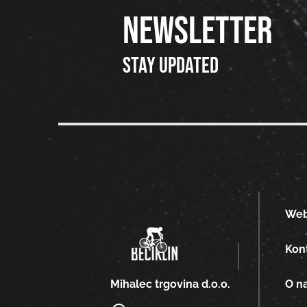
NEWSLETTER
Stay updated
We
Kon
O n
Mihalec trgovina d.o.o.