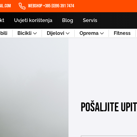
il.com
WEBSHOP +385 (0)95 391 7474
kt
Uvjeti korištenja
Blog
Servis
ili
Bicikli
Dijelovi
Oprema
Fitness
Pošaljite upi