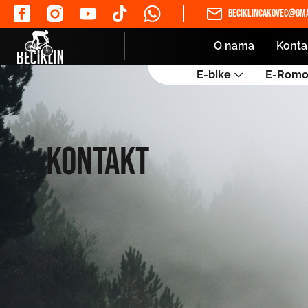
beciklincakovec@gma
O nama
Konta
E-bike
E-Romob
Kontakt