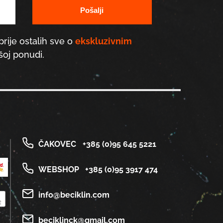
prije ostalih sve o
ekskluzivnim
oj ponudi.
ČAKOVEC
+385 (0)95 645 5221
WEBSHOP
+385 (0)95 3917 474
info@beciklin.com
beciklinck@gmail.com