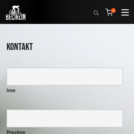
Products
0
search
Kontakt
Ime
Prezime