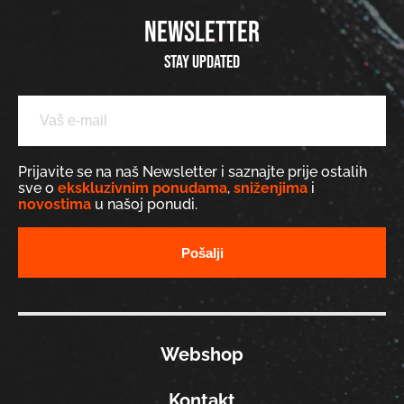
NEWSLETTER
Stay updated
Prijavite se na naš Newsletter i saznajte prije ostalih
sve o
ekskluzivnim ponudama
,
sniženjima
i
novostima
u našoj ponudi.
Webshop
Kontakt