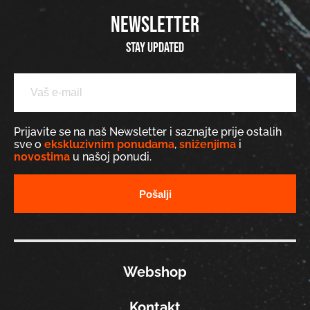
NEWSLETTER
Stay updated
Prijavite se na naš Newsletter i saznajte prije ostalih
sve o
ekskluzivnim ponudama
,
sniženjima
i
novostima
u našoj ponudi.
Webshop
Kontakt