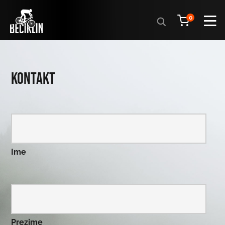
Products
0
search
Kontakt
Ime
Prezime