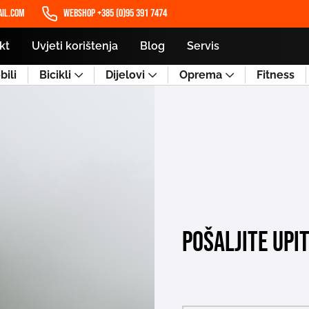
il.com
WEBSHOP +385 (0)95 391 7474
kt
Uvjeti korištenja
Blog
Servis
ili
Bicikli
Dijelovi
Oprema
Fitness
Pošaljite upi