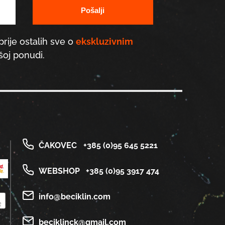
prije ostalih sve o
ekskluzivnim
oj ponudi.
ČAKOVEC
+385 (0)95 645 5221
WEBSHOP
+385 (0)95 3917 474
info@beciklin.com
beciklinck@gmail.com