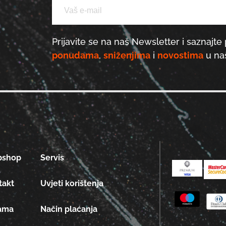
Prijavite se na naš Newsletter i saznajte 
ponudama
,
sniženjima
i
novostima
u naš
bshop
Servis
takt
Uvjeti korištenja
ama
Način plaćanja