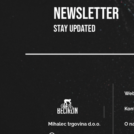
NEWSLETTER
Stay updated
We
Kon
O n
Mihalec trgovina d.o.o.