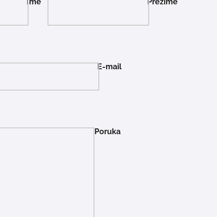
Ime
Prezime
E-mail
Poruka