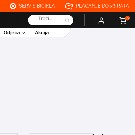
SERVIS BICIKLA
PLAĆANJE DO 36 RATA
Products
0
search
Odjeća
Akcija
t