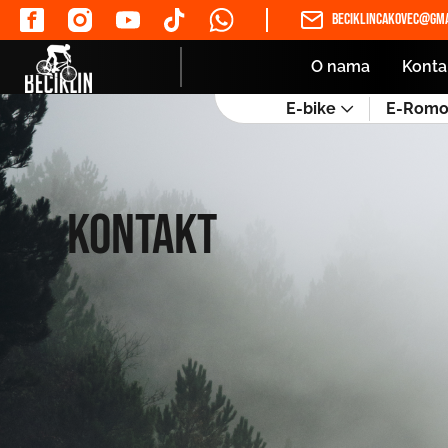
beciklincakovec@gma
O nama
Konta
E-bike
E-Romob
Kontakt