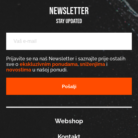
NEWSLETTER
Stay updated
Prijavite se na naš Newsletter i saznajte prije ostalih
sve o
ekskluzivnim ponudama
,
sniženjima
i
novostima
u našoj ponudi.
Webshop
Kontakt