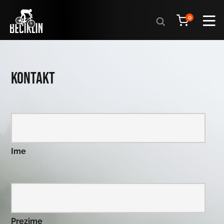
Products
0
search
Kontakt
Ime
Prezime