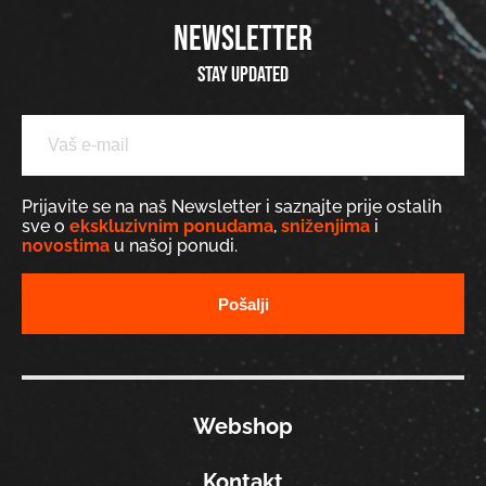
NEWSLETTER
Stay updated
Prijavite se na naš Newsletter i saznajte prije ostalih
sve o
ekskluzivnim ponudama
,
sniženjima
i
novostima
u našoj ponudi.
Webshop
Kontakt