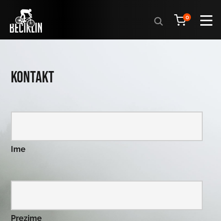
Products
0
search
Kontakt
Ime
Prezime