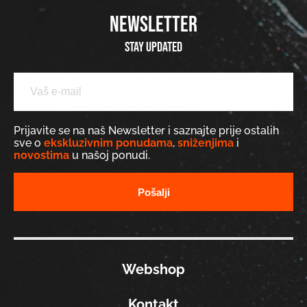
NEWSLETTER
Stay updated
Prijavite se na naš Newsletter i saznajte prije ostalih
sve o
ekskluzivnim ponudama
,
sniženjima
i
novostima
u našoj ponudi.
Webshop
Kontakt