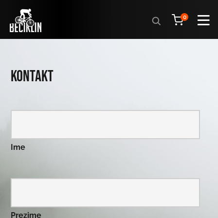
Products
0
search
Kontakt
Ime
Prezime