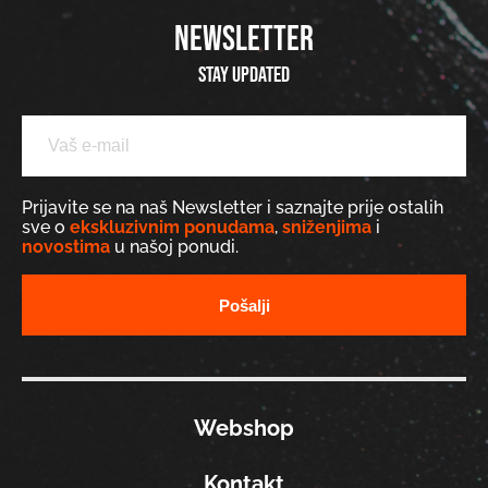
NEWSLETTER
Stay updated
Prijavite se na naš Newsletter i saznajte prije ostalih
sve o
ekskluzivnim ponudama
,
sniženjima
i
novostima
u našoj ponudi.
Webshop
Kontakt