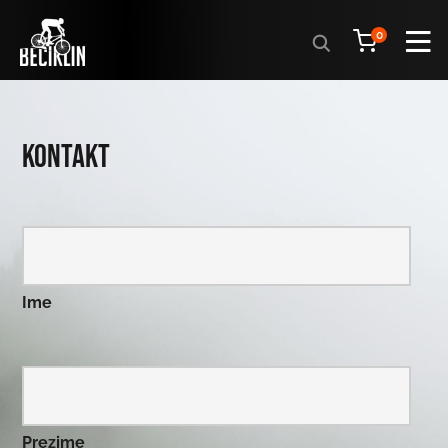
Products
0
search
Kontakt
Ime
Prezime