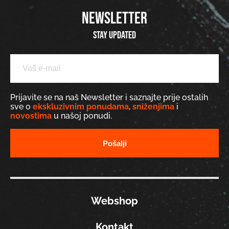
NEWSLETTER
Stay updated
Prijavite se na naš Newsletter i saznajte prije ostalih
sve o
ekskluzivnim ponudama
,
sniženjima
i
novostima
u našoj ponudi.
Webshop
Kontakt