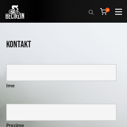
Products
0
search
Kontakt
Ime
Prezime