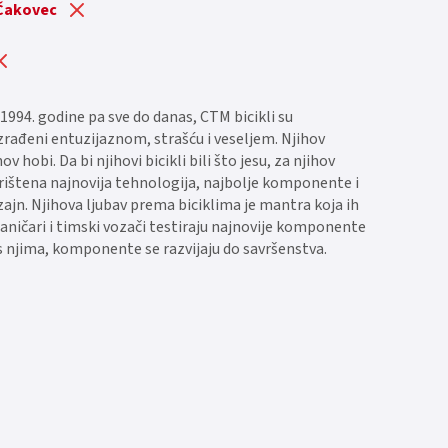
 Čakovec
1994. godine pa sve do danas, CTM bicikli su
 izrađeni entuzijaznom, strašću i veseljem. Njihov
hov hobi. Da bi njihovi bicikli bili što jesu, za njihov
orištena najnovija tehnologija, najbolje komponente i
zajn. Njihova ljubav prema biciklima je mantra koja ih
aničari i timski vozači testiraju najnovije komponente
s njima, komponente se razvijaju do savršenstva.