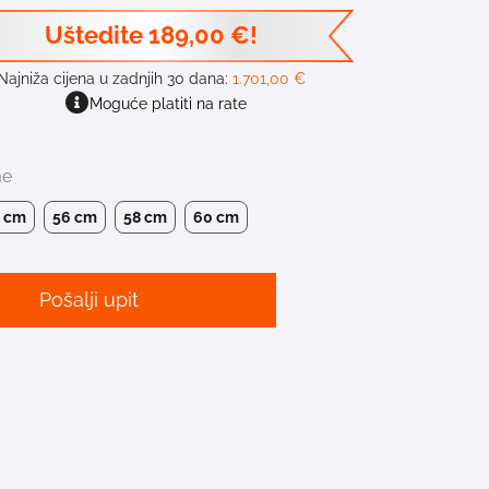
Uštedite
189,00
€
!
Najniža cijena u zadnjih 30 dana:
1.701,00
€
Moguće platiti na rate
me
4 cm
56 cm
58 cm
60 cm
Pošalji upit