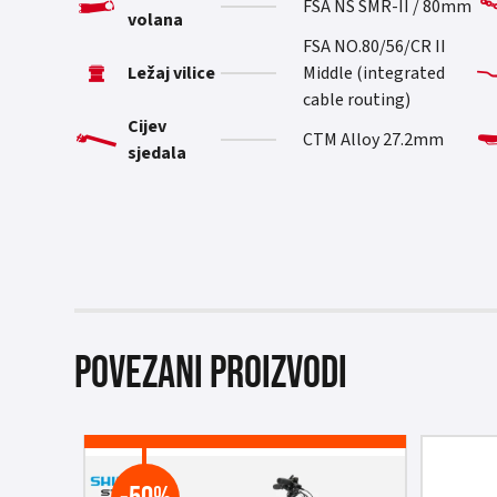
FSA NS SMR-II / 80mm
volana
FSA NO.80/56/CR II
Ležaj vilice
Middle (integrated
cable routing)
Cijev
CTM Alloy 27.2mm
sjedala
Povezani proizvodi