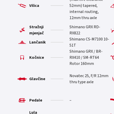
Vilica
52mm) tapered,
internal routing,
12mm thru axle
Stražnji
Shimano GRX RD-
mjenjač
RX822
Shimano CS-M7100 10-
Lančanik
51T
Shimano GRX / BR-
Kočnice
RX410 / SM-RT64
Rotor 160mm
Novatec 25, F/R 12mm
Glavčine
thru type axle
Pedale
–
Lula