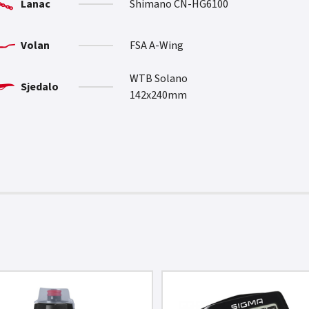
Lanac
Shimano CN-HG6100
Volan
FSA A-Wing
WTB Solano
Sjedalo
142x240mm