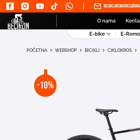
beciklincakovec@gma
O nama
Konta
E-bike
E-Romob
POČETNA
WEBSHOP
BICIKLI
CIKLOKROS
-10%