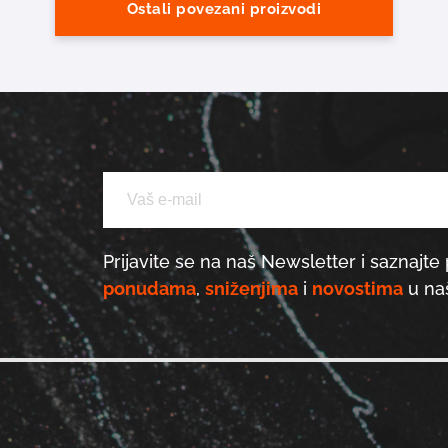
Ostali povezani proizvodi
Prijavite se na naš Newsletter i saznajte 
ponudama
,
sniženjima
i
novostima
u naš