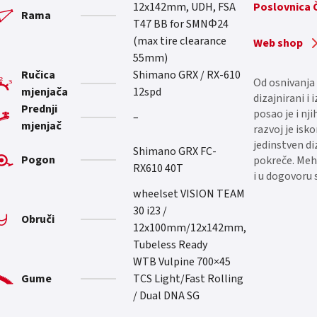
12x142mm, UDH, FSA
Poslovnica
Rama
T47 BB for SMNΦ24
(max tire clearance
Web shop
55mm)
Ručica
Shimano GRX / RX-610
Od osnivanja 
mjenjača
12spd
dizajnirani i
Prednji
posao je i nji
–
mjenjač
razvoj je isk
jedinstven di
Shimano GRX FC-
Pogon
pokreče. Meh
RX610 40T
i u dogovoru 
wheelset VISION TEAM
30 i23 /
Obruči
12x100mm/12x142mm,
Tubeless Ready
WTB Vulpine 700×45
Gume
TCS Light/Fast Rolling
/ Dual DNA SG