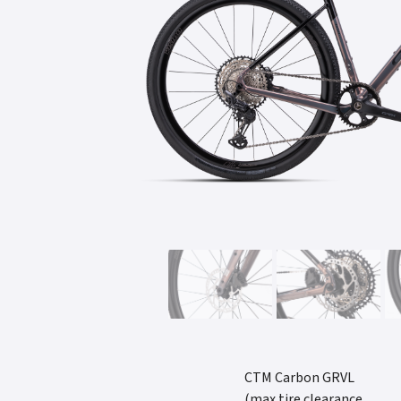
CTM Carbon GRVL
(max tire clearance