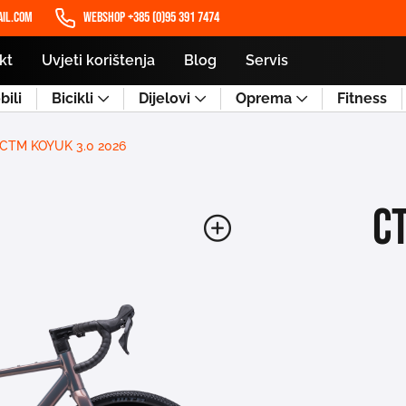
il.com
WEBSHOP +385 (0)95 391 7474
kt
Uvjeti korištenja
Blog
Servis
ili
Bicikli
Dijelovi
Oprema
Fitness
CTM KOYUK 3.0 2026
C