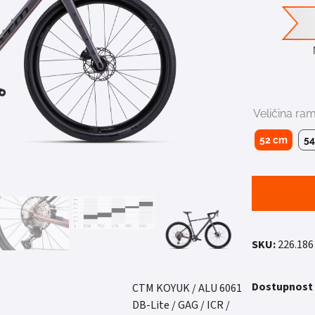
Veličina ra
52 cm
5
SKU:
226.186
Dostupnost
CTM KOYUK / ALU 6061
DB-Lite / GAG / ICR /