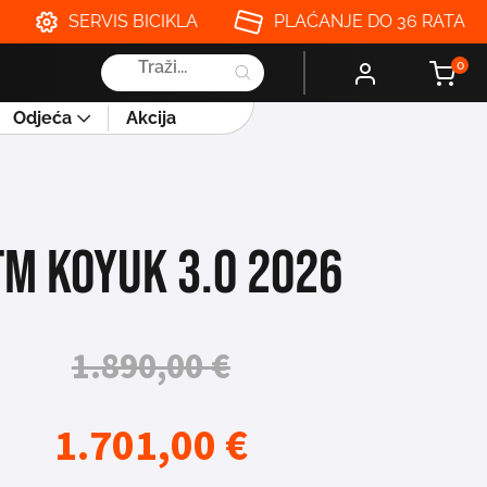
SERVIS BICIKLA
PLAĆANJE DO 36 RATA
Products
0
search
Odjeća
Akcija
TM KOYUK 3.0 2026
1.890,00
€
1.701,00
€