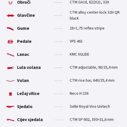
Obruči
CTM GA18, 622X21, 32H
CTM alloy center-lock 32H QR
Glavčine
black
Gume
28×1,75 reflex stripe
Pedale
VPE 461
Lanac
KMC XGLIDE
Lula volana
CTM adjustable, 90/25,4 mm
Volan
CTM rise bar, 640/25,4 mm
Ležaj vilice
Neco H 156
Sjedalo
Selle Royal Vivo Unitech
Cijev sjedala
CTM SP 602, 350×31,6 mm