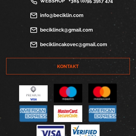
WEBSHOP
+385 (0)95 3917 474
info@beciklin.com
beciklinck@gmail.com
beciklincakovec@gmail.com
KONTAKT