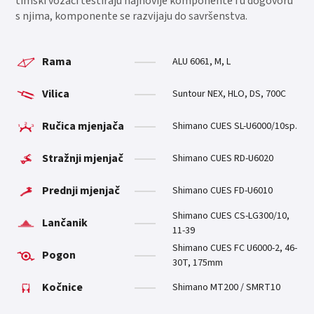
timski vozači testiraju najnovije komponente i u dogovoru
s njima, komponente se razvijaju do savršenstva.
Rama
ALU 6061, M, L
Vilica
Suntour NEX, HLO, DS, 700C
Ručica mjenjača
Shimano CUES SL-U6000/10sp.
Stražnji mjenjač
Shimano CUES RD-U6020
Prednji mjenjač
Shimano CUES FD-U6010
Shimano CUES CS-LG300/10,
Lančanik
11-39
Shimano CUES FC U6000-2, 46-
Pogon
30T, 175mm
Kočnice
Shimano MT200 / SMRT10