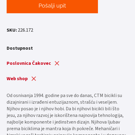
Pošalji upit
SKU:
226.172
Dostupnost
Poslovnica Čakovec
Web shop
Od osnivanja 1994. godine pa sve do danas, CTM bicikli su
dizajnirani i izrađeni entuzijaznom, strašću i veseljem.
Njihov posao je i njihov hobi. Da bi njihovi bicikli bili što
jesu, za njihov razvoj je iskorištena najnovija tehnologija,
najbolje komponente i jedinstven dizajn. Njihova ljubav
prema biciklima je mantra koja ih pokreče. Mehaničari i