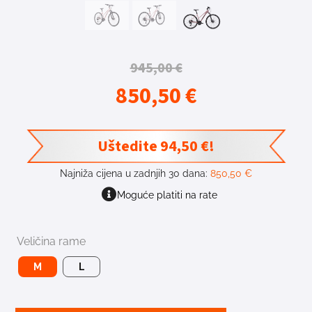
945,00
€
850,50
€
Uštedite
94,50
€
!
Najniža cijena u zadnjih 30 dana:
850,50
€
Moguće platiti na rate
Veličina rame
M
L