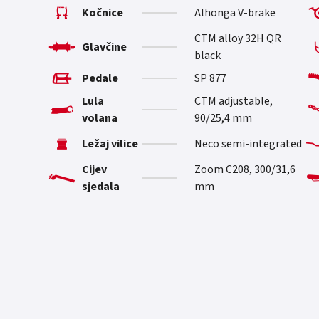
Kočnice
Alhonga V-brake
CTM alloy 32H QR
Glavčine
black
Pedale
SP 877
Lula
CTM adjustable,
volana
90/25,4 mm
Ležaj vilice
Neco semi-integrated
Cijev
Zoom C208, 300/31,6
sjedala
mm