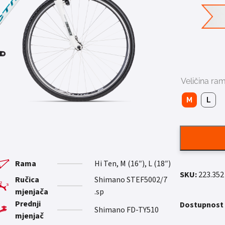
Veličina ra
M
L
Rama
Hi Ten, M (16″), L (18″)
SKU:
223.352
Ručica
Shimano STEF5002/7
mjenjača
sp.
Prednji
Dostupnost
Shimano FD-TY510
mjenjač