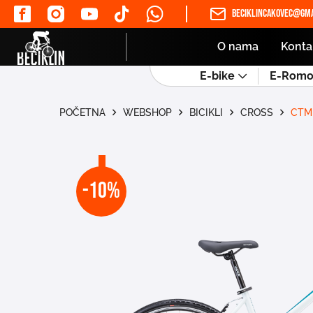
beciklincakovec@gma
O nama
Konta
E-bike
E-Romob
POČETNA
WEBSHOP
BICIKLI
CROSS
CTM 
-10%