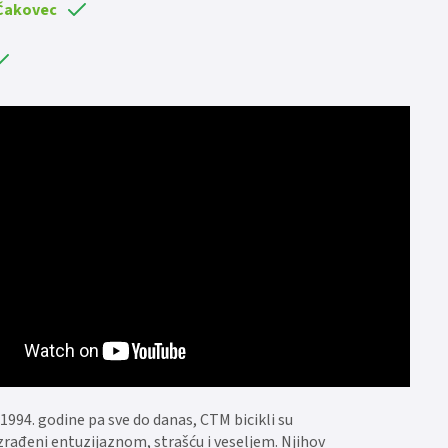
 Čakovec
1994. godine pa sve do danas, CTM bicikli su
 izrađeni entuzijaznom, strašću i veseljem. Njihov