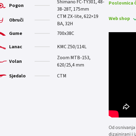
Shimano FC-TY301, 48-
Poslovnica
Pogon
38-28T, 175mm
CTM ZX-lite, 622×19
Web shop
Obruči
BA, 32H
Gume
700x38C
Lanac
KMC Z50/114L
Zoom MTB-153,
Volan
620/25,4 mm
Sjedalo
CTM
Od osnivanja 
dizajnirani i