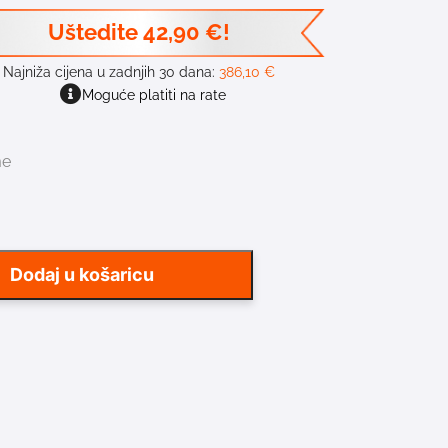
Uštedite
42,90
€
!
Najniža cijena u zadnjih 30 dana:
386,10
€
Moguće platiti na rate
me
Dodaj u košaricu