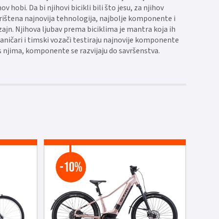
hov hobi. Da bi njihovi bicikli bili što jesu, za njihov
orištena najnovija tehnologija, najbolje komponente i
zajn. Njihova ljubav prema biciklima je mantra koja ih
aničari i timski vozači testiraju najnovije komponente
s njima, komponente se razvijaju do savršenstva.
-10%