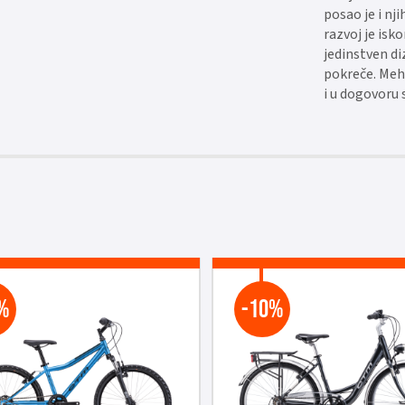
posao je i nji
razvoj je isk
jedinstven di
pokreče. Meh
i u dogovoru 
%
-10%