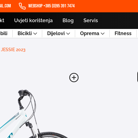
il.com
WEBSHOP +385 (0)95 391 7474
kt
Uvjeti korištenja
Blog
Servis
ili
Bicikli
Dijelovi
Oprema
Fitness
JESSIE 2023