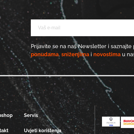
Prijavite se na naš Newsletter i saznajte 
ponudama
,
sniženjima
i
novostima
u naš
bshop
Servis
takt
Uvjeti korištenja