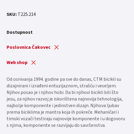
SKU:
T225.214
Dostupnost
Poslovnica Čakovec
Web shop
Od osnivanja 1994. godine pa sve do danas, CTM bicikli su
dizajnirani i izrađeni entuzijaznom, strašću i veseljem.
Njihov posao je i njihov hobi. Da bi njihovi bicikli bili što
jesu, za njihov razvoj je iskorištena najnovija tehnologija,
najbolje komponente i jedinstven dizajn. Njihova ljubav
prema biciklima je mantra koja ih pokreče. Mehaničari i
timski vozači testiraju najnovije komponente i u dogovoru
s njima, komponente se razvijaju do savršenstva.