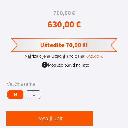
700,00
€
630,00
€
Uštedite
70,00
€
!
Najniža cijena u zadnjih 30 dana:
630,00
€
Moguće platiti na rate
Veličina rame
M
L
Pošalji upit