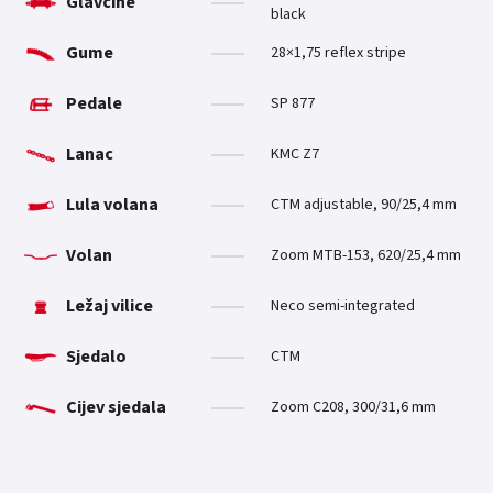
Glavčine
black
Gume
28×1,75 reflex stripe
Pedale
SP 877
Lanac
KMC Z7
Lula volana
CTM adjustable, 90/25,4 mm
Volan
Zoom MTB-153, 620/25,4 mm
Ležaj vilice
Neco semi-integrated
Sjedalo
CTM
Cijev sjedala
Zoom C208, 300/31,6 mm