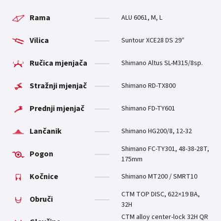
Rama
ALU 6061, M, L
Vilica
Suntour XCE28 DS 29″
Ručica mjenjača
Shimano Altus SL-M315/8sp.
Stražnji mjenjač
Shimano RD-TX800
Prednji mjenjač
Shimano FD-TY601
Lančanik
Shimano HG200/8, 12-32
Shimano FC-TY301, 48-38-28T,
Pogon
175mm
Kočnice
Shimano MT200 / SMRT10
CTM TOP DISC, 622×19 BA,
Obruči
32H
CTM alloy center-lock 32H QR