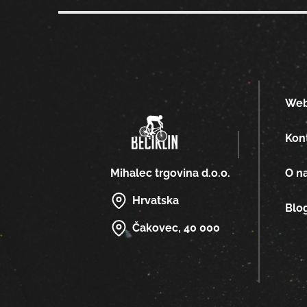
We
Kon
O n
Mihalec trgovina d.o.o.
Hrvatska
Blo
Čakovec, 40 000