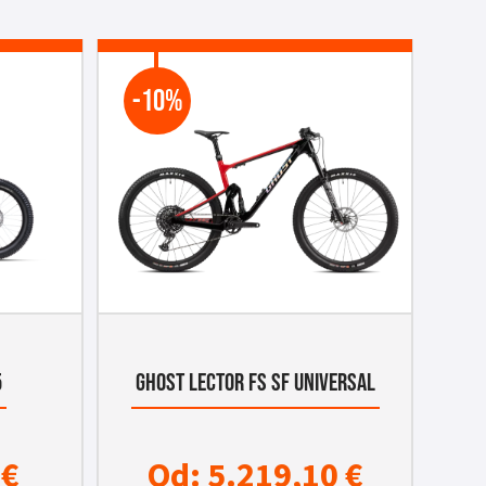
-10%
5
GHOST LECTOR FS SF UNIVERSAL
0
€
Od:
5.219,10
€