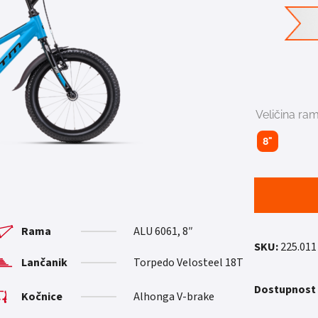
Veličina ra
8"
Rama
ALU 6061, 8″
SKU:
225.011
Lančanik
Torpedo Velosteel 18T
Dostupnost
Kočnice
Alhonga V-brake