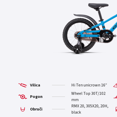
Vilica
Hi Ten unicrown 16″
Wheel Top 30T/102
Pogon
mm
RMX 20, 305X20, 20H,
Obruči
black