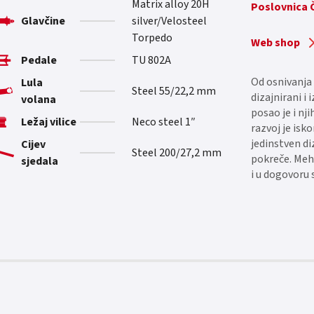
Matrix alloy 20H
Poslovnica
Glavčine
silver/Velosteel
Torpedo
Web shop
Pedale
TU 802A
Od osnivanja 
Lula
Steel 55/22,2 mm
dizajnirani i
volana
posao je i nji
Ležaj vilice
Neco steel 1″
razvoj je isk
jedinstven di
Cijev
Steel 200/27,2 mm
pokreče. Meh
sjedala
i u dogovoru 