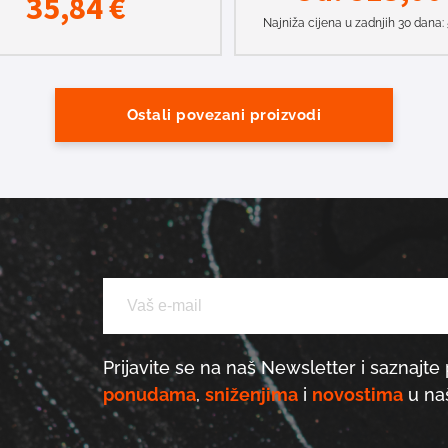
35,84
€
Najniža cijena u zadnjih 30 dana:
Ostali povezani proizvodi
Prijavite se na naš Newsletter i saznajte 
ponudama
,
sniženjima
i
novostima
u naš