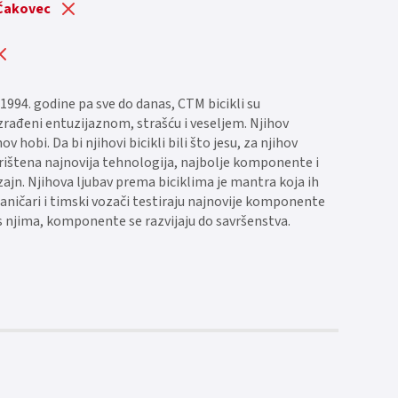
 Čakovec
1994. godine pa sve do danas, CTM bicikli su
 izrađeni entuzijaznom, strašću i veseljem. Njihov
hov hobi. Da bi njihovi bicikli bili što jesu, za njihov
orištena najnovija tehnologija, najbolje komponente i
zajn. Njihova ljubav prema biciklima je mantra koja ih
aničari i timski vozači testiraju najnovije komponente
s njima, komponente se razvijaju do savršenstva.