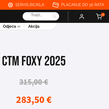
SERVIS BICIKLA
PLAĆANJE DO 36 RATA
Products
0
search
Odjeća
Akcija
CTM FOXY 2025
315,00
€
283,50
€