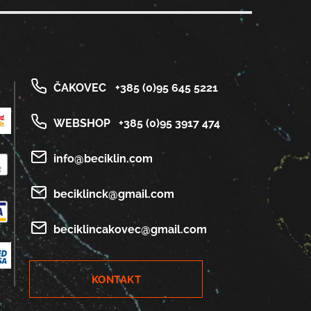
ČAKOVEC
+385 (0)95 645 5221
WEBSHOP
+385 (0)95 3917 474
info@beciklin.com
beciklinck@gmail.com
beciklincakovec@gmail.com
KONTAKT