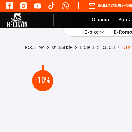
beciklincakovec@gma
O nama
Konta
E-bike
E-Romob
POČETNA
WEBSHOP
BICIKLI
DJEČJI
CTM 
-10%