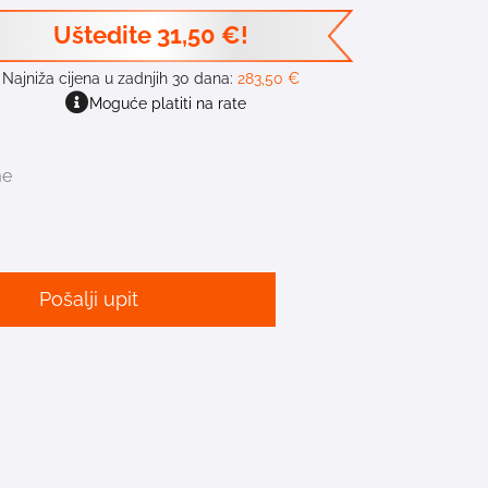
Uštedite
31,50
€
!
Najniža cijena u zadnjih 30 dana:
283,50
€
Moguće platiti na rate
me
Pošalji upit