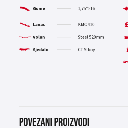
Gume
16×1,75″
Lanac
KMC 410
Volan
Steel 520mm
Sjedalo
CTM boy
Povezani proizvodi