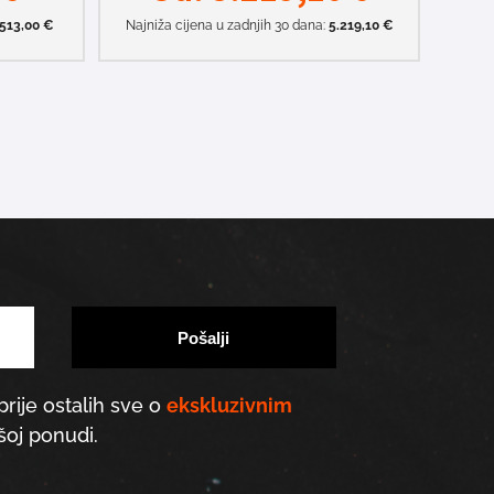
513,00
€
Najniža cijena u zadnjih 30 dana:
5.219,10
€
prije ostalih sve o
ekskluzivnim
oj ponudi.