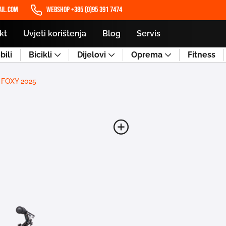
il.com
WEBSHOP +385 (0)95 391 7474
kt
Uvjeti korištenja
Blog
Servis
ili
Bicikli
Dijelovi
Oprema
Fitness
FOXY 2025