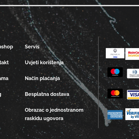
bshop
Servis
takt
Uvjeti korištenja
ama
Način plaćanja
g
Besplatna dostava
Obrazac o jednostranom
raskidu ugovora