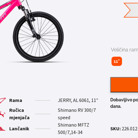
Veličina ra
11"
Rama
JERRY, AL 6061, 11″
Dobavljivo po
dana.
Ručica
Shimano RV 300/7
mjenjača
speed
Shimano MFTZ
Lančanik
SKU:
226.012
500/7,14-34