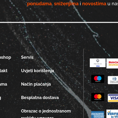
ponudama
,
sniženjima
i
novostima
u naš
bshop
Servis
takt
Uvjeti korištenja
ama
Način plaćanja
g
Besplatna dostava
Obrazac o jednostranom