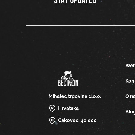
Stay updated
We
Kon
O n
Mihalec trgovina d.o.o.
Hrvatska
Blo
Čakovec, 40 000