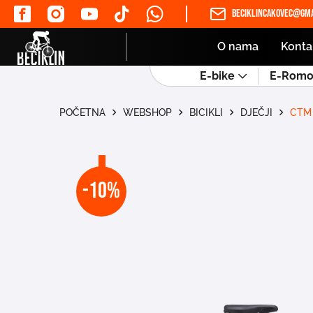
beciklincakovec@gma
O nama
Konta
E-bike
E-Romob
POČETNA
WEBSHOP
BICIKLI
DJEČJI
CTM 
-10%