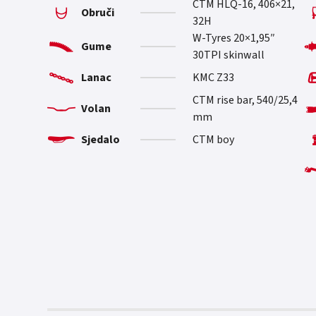
CTM HLQ-16, 406×21,
Obruči
32H
W-Tyres 20×1,95″
Gume
30TPI skinwall
Lanac
KMC Z33
CTM rise bar, 540/25,4
Volan
mm
Sjedalo
CTM boy