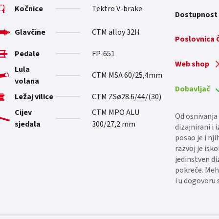
Kočnice
Tektro V-brake
Dostupnost
Glavčine
CTM alloy 32H
Poslovnica
Pedale
FP-651
Web shop
Lula
CTM MSA 60/25,4mm
volana
Dobavljač
Ležaj vilice
CTM ZSø28.6/44/(30)
Cijev
CTM MPO ALU
Od osnivanja 
sjedala
300/27,2 mm
dizajnirani i
posao je i nji
razvoj je isk
jedinstven di
pokreče. Meh
i u dogovoru 