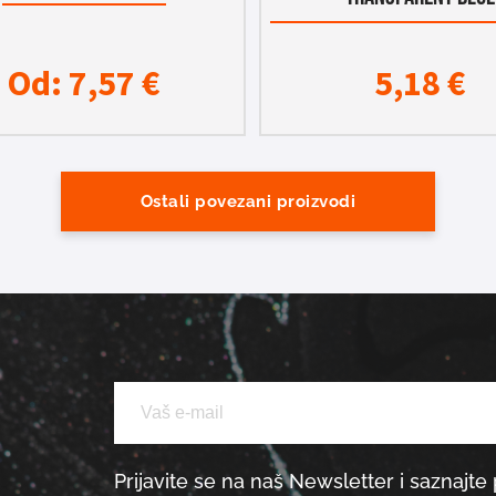
Od:
7,57
€
5,18
€
Ostali povezani proizvodi
Prijavite se na naš Newsletter i saznajte 