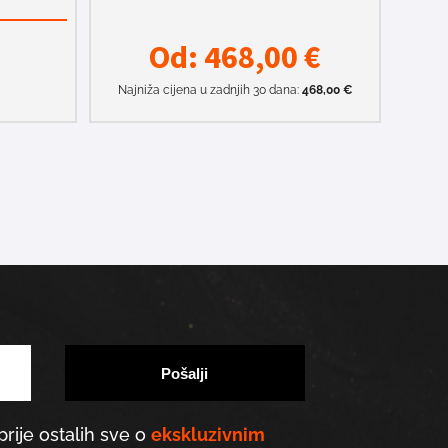
Od:
468,00
€
Najniža cijena u zadnjih 30 dana:
468,00
€
prije ostalih sve o
ekskluzivnim