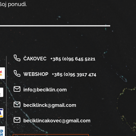
oj ponudi.
ČAKOVEC
+385 (0)95 645 5221
WEBSHOP
+385 (0)95 3917 474
info@beciklin.com
beciklinck@gmail.com
beciklincakovec@gmail.com