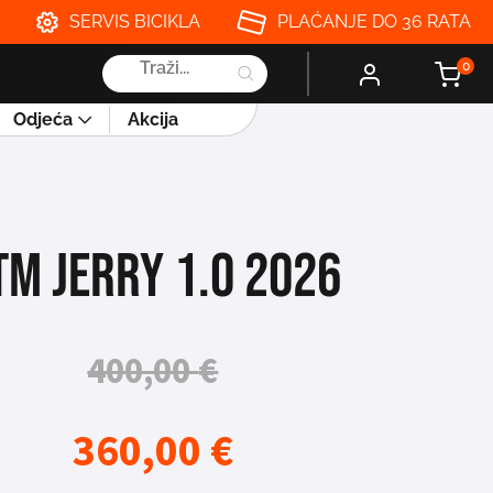
SERVIS BICIKLA
PLAĆANJE DO 36 RATA
Products
0
search
Odjeća
Akcija
TM JERRY 1.0 2026
400,00
€
360,00
€