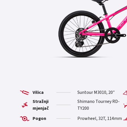
Vilica
Suntour M3010, 20″
Stražnji
Shimano Tourney RD-
mjenjač
TY200
Pogon
Prowheel, 32T, 114mm