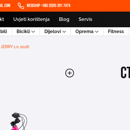
il.com
WEBSHOP +385 (0)95 391 7474
kt
Uvjeti korištenja
Blog
Servis
ili
Bicikli
Dijelovi
Oprema
Fitness
JERRY 1.0 2026
C