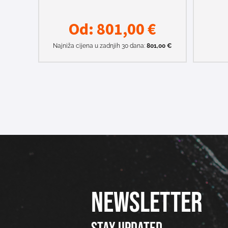
Od:
801,00
€
Najniža cijena u zadnjih 30 dana:
801,00
€
NEWSLETTER