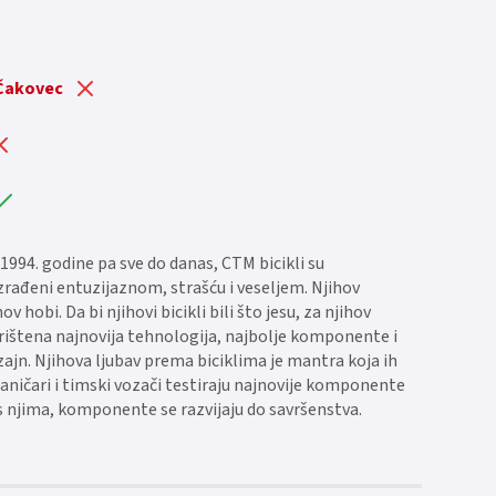
 Čakovec
1994. godine pa sve do danas, CTM bicikli su
 izrađeni entuzijaznom, strašću i veseljem. Njihov
hov hobi. Da bi njihovi bicikli bili što jesu, za njihov
orištena najnovija tehnologija, najbolje komponente i
zajn. Njihova ljubav prema biciklima je mantra koja ih
aničari i timski vozači testiraju najnovije komponente
s njima, komponente se razvijaju do savršenstva.