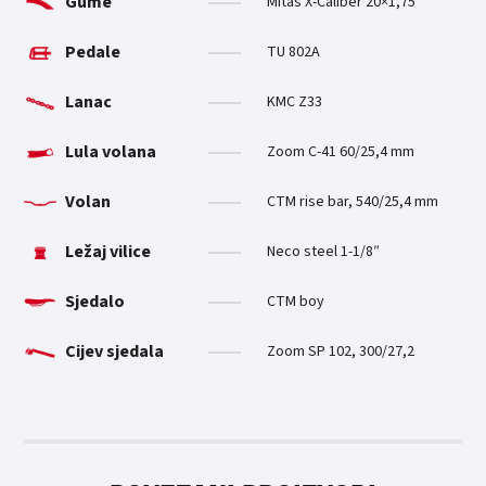
Gume
Mitas X-Caliber 20×1,75″
Pedale
TU 802A
Lanac
KMC Z33
Lula volana
Zoom C-41 60/25,4 mm
Volan
CTM rise bar, 540/25,4 mm
Ležaj vilice
Neco steel 1-1/8″
Sjedalo
CTM boy
Cijev sjedala
Zoom SP 102, 300/27,2