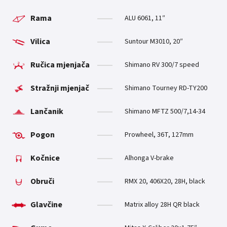
Rama
ALU 6061, 11″
Vilica
Suntour M3010, 20″
Ručica mjenjača
Shimano RV 300/7 speed
Stražnji mjenjač
Shimano Tourney RD-TY200
Lančanik
Shimano MFTZ 500/7,14-34
Pogon
Prowheel, 36T, 127mm
Kočnice
Alhonga V-brake
Obruči
RMX 20, 406X20, 28H, black
Glavčine
Matrix alloy 28H QR black