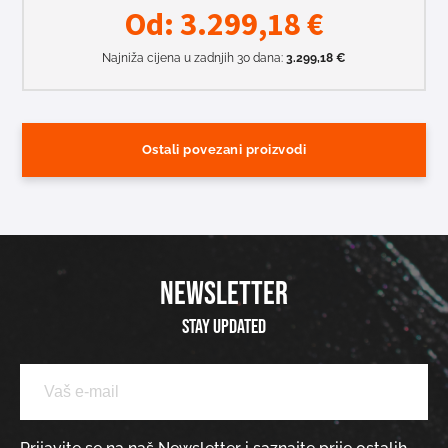
Od:
3.299,18
€
Najniža cijena u zadnjih 30 dana:
3.299,18
€
Ostali povezani proizvodi
NEWSLETTER
Stay updated