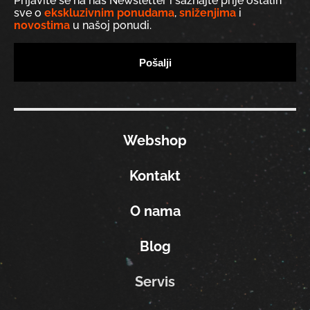
Prijavite se na naš Newsletter i saznajte prije ostalih
sve o
ekskluzivnim ponudama
,
sniženjima
i
novostima
u našoj ponudi.
Webshop
Kontakt
O nama
Blog
Servis