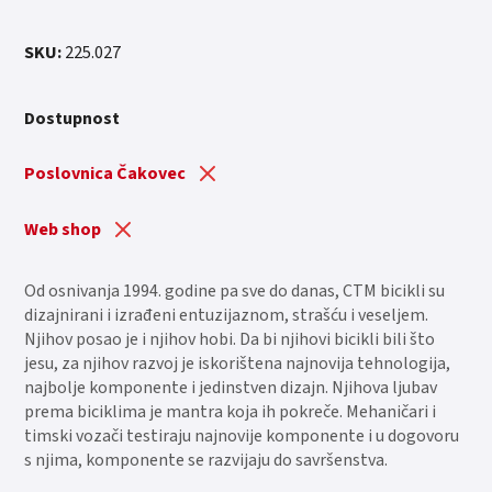
SKU:
225.027
Dostupnost
Poslovnica Čakovec
Web shop
Od osnivanja 1994. godine pa sve do danas, CTM bicikli su
dizajnirani i izrađeni entuzijaznom, strašću i veseljem.
Njihov posao je i njihov hobi. Da bi njihovi bicikli bili što
jesu, za njihov razvoj je iskorištena najnovija tehnologija,
najbolje komponente i jedinstven dizajn. Njihova ljubav
prema biciklima je mantra koja ih pokreče. Mehaničari i
timski vozači testiraju najnovije komponente i u dogovoru
s njima, komponente se razvijaju do savršenstva.