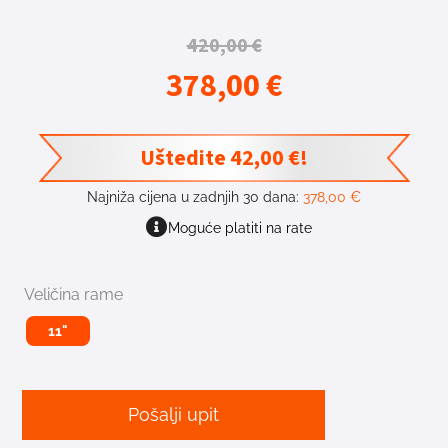
420,00
€
378,00
€
Uštedite
42,00
€
!
Najniža cijena u zadnjih 30 dana:
378,00
€
Moguće platiti na rate
Veličina rame
11"
Pošalji upit