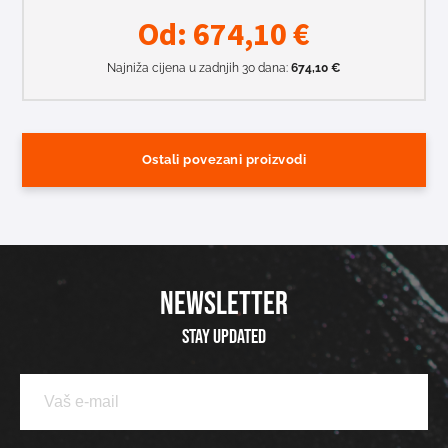
Od:
674,10
€
Najniža cijena u zadnjih 30 dana:
674,10
€
Ostali povezani proizvodi
NEWSLETTER
Stay updated