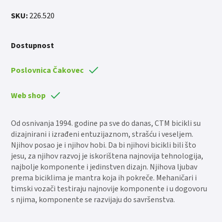
SKU:
226.520
Dostupnost
Poslovnica Čakovec
Web shop
Od osnivanja 1994. godine pa sve do danas, CTM bicikli su
dizajnirani i izrađeni entuzijaznom, strašću i veseljem.
Njihov posao je i njihov hobi. Da bi njihovi bicikli bili što
jesu, za njihov razvoj je iskorištena najnovija tehnologija,
najbolje komponente i jedinstven dizajn. Njihova ljubav
prema biciklima je mantra koja ih pokreče. Mehaničari i
timski vozači testiraju najnovije komponente i u dogovoru
s njima, komponente se razvijaju do savršenstva.