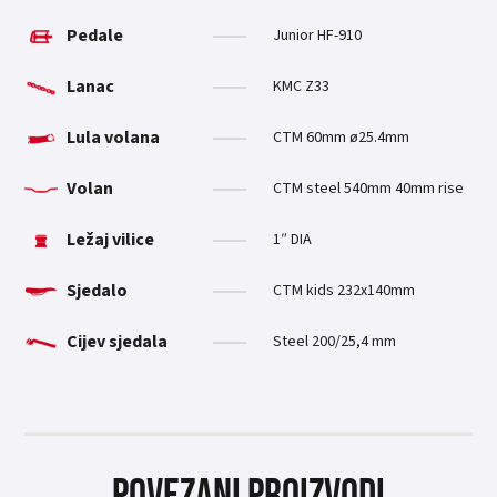
Pedale
Junior HF-910
Lanac
KMC Z33
Lula volana
CTM 60mm ø25.4mm
Volan
CTM steel 540mm 40mm rise
Ležaj vilice
1″ DIA
Sjedalo
CTM kids 232x140mm
Cijev sjedala
Steel 200/25,4 mm