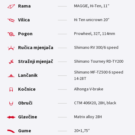
Rama
MAGGIE, Hi-Ten, 11″
Vilica
Hi Ten unicrown 20″
Pogon
Prowheel, 32T, 114mm
Ručica mjenjača
Shimano RV 300/6 speed
Stražnji mjenjač
Shimano Tourney RD-TY200
Shimano MF-TZ500 6 speed
Lančanik
14-28T
Kočnice
Alhonga V-brake
Obruči
CTM 406X20, 28H, black
Glavčine
Matrix alloy 28H
Gume
20×1,75″