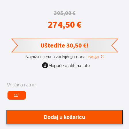
305,00
€
274,50
€
Uštedite
30,50
€
!
Najniža cijena u zadnjih 30 dana:
274,50
€
Moguće platiti na rate
Veličina rame
11"
Dodaj u košaricu