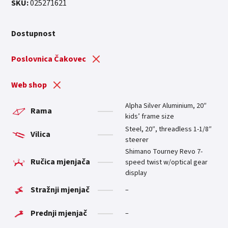
SKU:
025271621
Dostupnost
Poslovnica Čakovec
Web shop
Alpha Silver Aluminium, 20″
Rama
kids’ frame size
Steel, 20″, threadless 1-1/8″
Vilica
steerer
Shimano Tourney Revo 7-
Ručica mjenjača
speed twist w/optical gear
display
Stražnji mjenjač
–
Prednji mjenjač
–