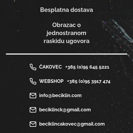
Besplatna dostava
Obrazac o
jednostranom
raskidu ugovora
ČAKOVEC
+385 (0)95 645 5221
WEBSHOP
+385 (0)95 3917 474
info@beciklin.com
beciklinck@gmail.com
beciklincakovec@gmail.com