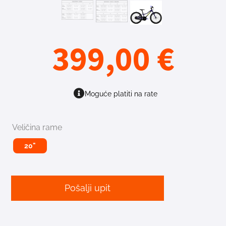
399,00
€
Moguće platiti na rate
Veličina rame
20"
Pošalji upit