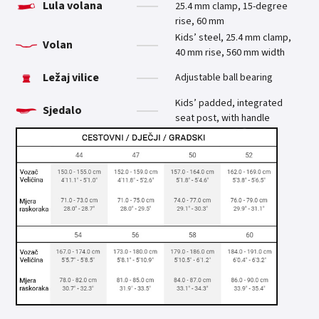
Lula volana
25.4 mm clamp, 15-degree
rise, 60 mm
Kids’ steel, 25.4 mm clamp,
Volan
40 mm rise, 560 mm width
Ležaj vilice
Adjustable ball bearing
Kids’ padded, integrated
Sjedalo
seat post, with handle