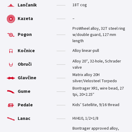
Lančanik
18T cog
Kazeta
–
ProWheel alloy, 32T steel ring
Pogon
w/double guard, 127 mm
length
Kočnice
Alloy linear-pull
Alloy 20″, 32-hole, Schrader
Obruči
valve
Matrix alloy 20H
Glavčine
silver/Velosteel Torpedo
Bontrager XR1, wire bead, 27
Gume
tpi, 20×2.25″
Pedale
Kids’ Satellite, 9/16 thread
Lanac
HV410, 1/2×1/8
Bontrager approved alloy,