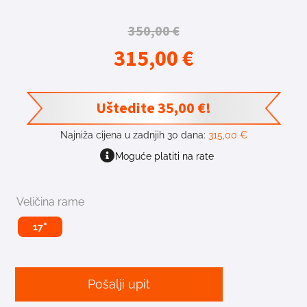
350,00
€
315,00
€
Uštedite
35,00
€
!
Najniža cijena u zadnjih 30 dana:
315,00
€
Moguće platiti na rate
Veličina rame
17"
Pošalji upit