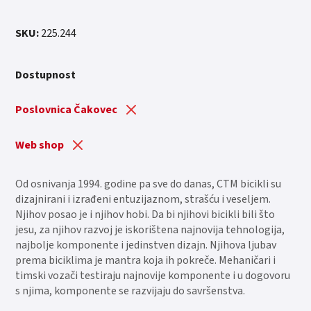
SKU:
225.244
Dostupnost
Poslovnica Čakovec
Web shop
Od osnivanja 1994. godine pa sve do danas, CTM bicikli su
dizajnirani i izrađeni entuzijaznom, strašću i veseljem.
Njihov posao je i njihov hobi. Da bi njihovi bicikli bili što
jesu, za njihov razvoj je iskorištena najnovija tehnologija,
najbolje komponente i jedinstven dizajn. Njihova ljubav
prema biciklima je mantra koja ih pokreče. Mehaničari i
timski vozači testiraju najnovije komponente i u dogovoru
s njima, komponente se razvijaju do savršenstva.