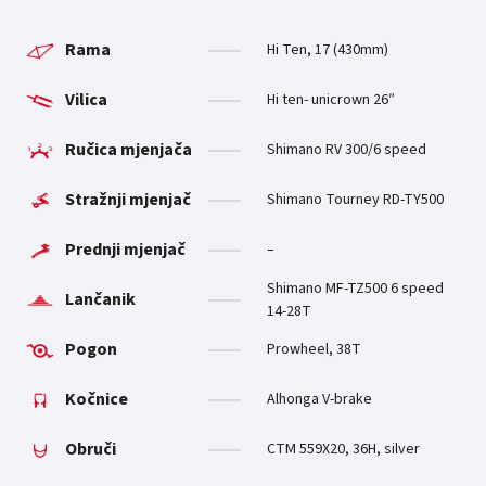
Rama
Hi Ten, 17 (430mm)
Vilica
Hi ten- unicrown 26″
Ručica mjenjača
Shimano RV 300/6 speed
Stražnji mjenjač
Shimano Tourney RD-TY500
Prednji mjenjač
–
Shimano MF-TZ500 6 speed
Lančanik
14-28T
Pogon
Prowheel, 38T
Kočnice
Alhonga V-brake
Obruči
CTM 559X20, 36H, silver