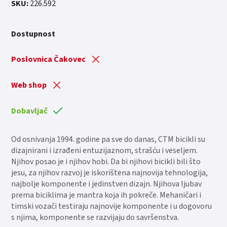
SKU:
226.592
Dostupnost
Poslovnica Čakovec
Web shop
Dobavljač
Od osnivanja 1994. godine pa sve do danas, CTM bicikli su
dizajnirani i izrađeni entuzijaznom, strašću i veseljem.
Njihov posao je i njihov hobi. Da bi njihovi bicikli bili što
jesu, za njihov razvoj je iskorištena najnovija tehnologija,
najbolje komponente i jedinstven dizajn. Njihova ljubav
prema biciklima je mantra koja ih pokreče. Mehaničari i
timski vozači testiraju najnovije komponente i u dogovoru
s njima, komponente se razvijaju do savršenstva.