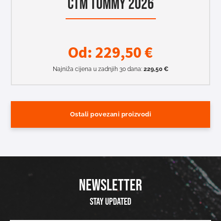
CTM TOMMY 2026
Od:
229,50
€
Najniža cijena u zadnjih 30 dana:
229,50
€
Ostali povezani proizvodi
NEWSLETTER
Stay updated