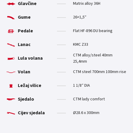
Glavčine
Matrix alloy 36H
Gume
26×1,5″
Pedale
Flat HF-896 DU bearing
Lanac
KMC Z33
CTM alloy/steel 40mm
Lula volana
25,4mm
Volan
CTM steel 700mm 100mm rise
Ležaj vilice
1 1/8″ DIA
Sjedalo
CTM lady comfort
Cijev sjedala
Ø28.6 x 300mm