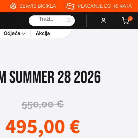
SERVIS BICIKLA
PLAĆANJE DO 36 RATA
Products
0
search
Odjeća
Akcija
M SUMMER 28 2026
550,00
€
495,00
€