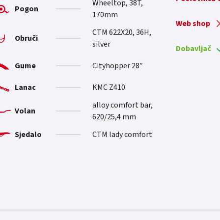
Wheeltop, 38T,
Pogon
170mm
Web shop
CTM 622X20, 36H,
Obruči
silver
Dobavljač
Gume
Cityhopper 28″
Lanac
KMC Z410
alloy comfort bar,
Volan
620/25,4 mm
Sjedalo
CTM lady comfort