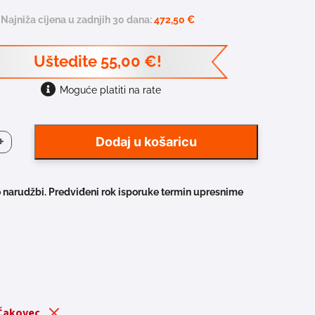
Najniža cijena u zadnjih 30 dana:
472,50
€
Uštedite
55,00
€
!
Moguće platiti na rate
+
Dodaj u košaricu
ER
 narudžbi. Predviđeni rok isporuke termin upresnime
a
 Čakovec