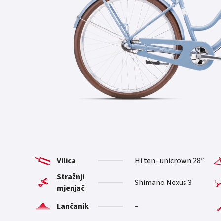
Vilica
Hi ten- unicrown 28″
Stražnji
Shimano Nexus 3
mjenjač
Lančanik
–