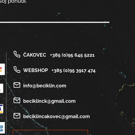
oj ponudi.
ČAKOVEC
+385 (0)95 645 5221
WEBSHOP
+385 (0)95 3917 474
info@beciklin.com
beciklinck@gmail.com
beciklincakovec@gmail.com