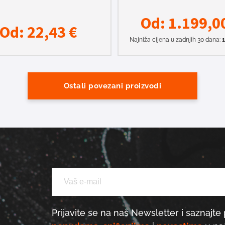
Od:
1.199,0
Od:
22,43
€
Najniža cijena u zadnjih 30 dana:
Ostali povezani proizvodi
Prijavite se na naš Newsletter i saznajte 