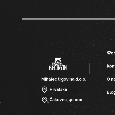
We
Kon
O n
Mihalec trgovina d.o.o.
Hrvatska
Blo
Čakovec, 40 000