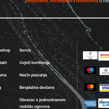
ponudama
,
sniženjima
i
novostima
u naš
bshop
Servis
takt
Uvjeti korištenja
ama
Način plaćanja
g
Besplatna dostava
Obrazac o jednostranom
raskidu ugovora