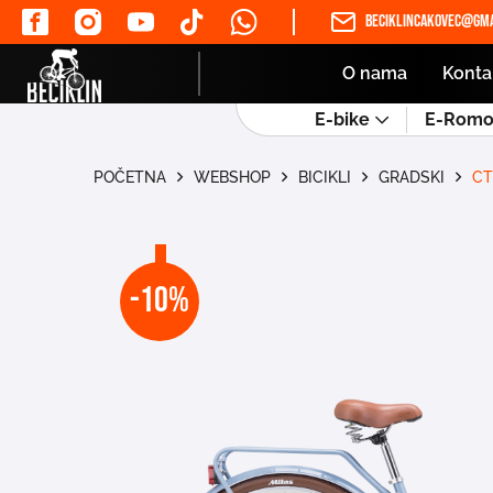
beciklincakovec@gma
O nama
Konta
E-bike
E-Romob
POČETNA
WEBSHOP
BICIKLI
GRADSKI
CT
-10%