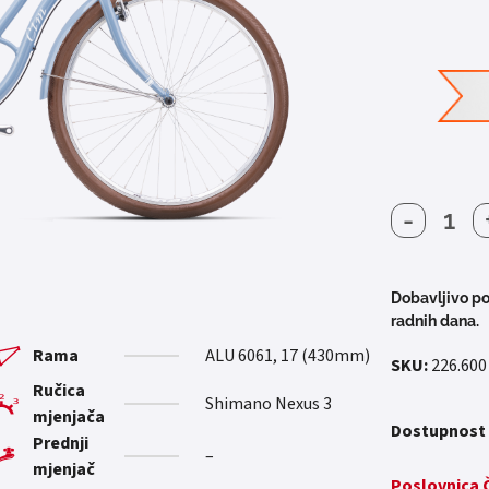
-
CTM
SUMM
28
2026
Dobavljivo po
količin
radnih dana.
Rama
ALU 6061, 17 (430mm)
SKU:
226.600
Ručica
Shimano Nexus 3
mjenjača
Dostupnost
Prednji
–
mjenjač
Poslovnica