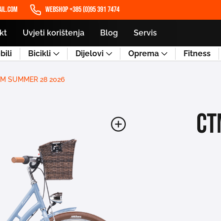
il.com
WEBSHOP +385 (0)95 391 7474
kt
Uvjeti korištenja
Blog
Servis
ili
Bicikli
Dijelovi
Oprema
Fitness
M SUMMER 28 2026
CT