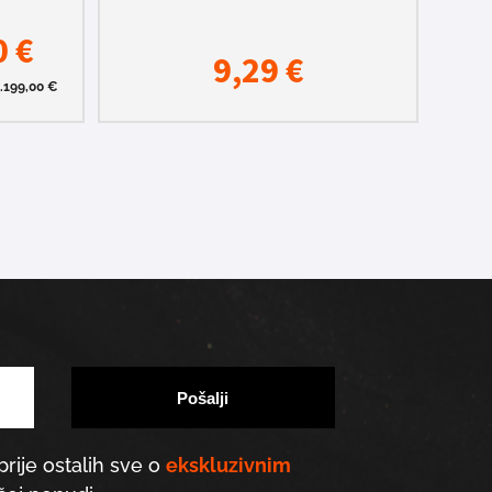
0
€
9,29
€
1.199,00
€
prije ostalih sve o
ekskluzivnim