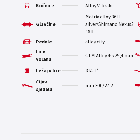
Kočnice
Alloy V-brake
Matrix alloy 36H
Glavčine
silver/Shimano Nexus3
36H
Pedale
alloy city
Lula
CTM Alloy 40/25,4 mm
volana
Ležaj vilice
1″ DIA
Cijev
300/27,2 mm
sjedala