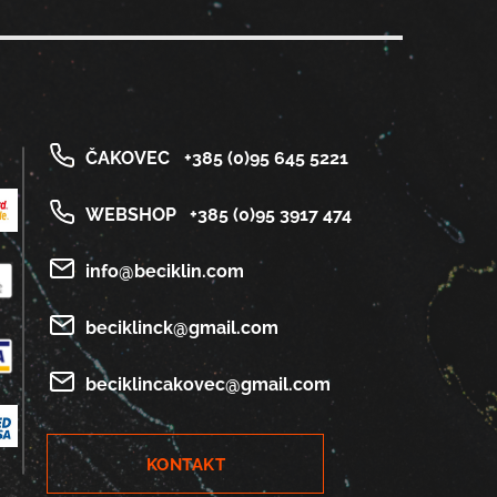
ČAKOVEC
+385 (0)95 645 5221
WEBSHOP
+385 (0)95 3917 474
info@beciklin.com
beciklinck@gmail.com
beciklincakovec@gmail.com
KONTAKT