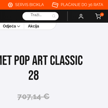
SERVIS BICIKLA
PLAĆANJE DO 36 RATA
Products
0
search
Odjeća
Akcija
ET POP ART CLASSIC
28
707,14
€