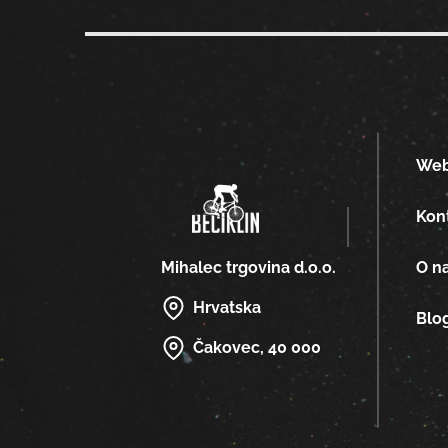
We
Kon
O n
Mihalec trgovina d.o.o.
Hrvatska
Blo
Čakovec, 40 000