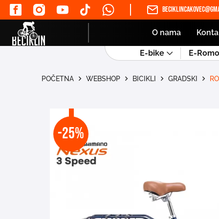
beciklincakovec@gma
O nama
Konta
E-bike
E-Romob
POČETNA
WEBSHOP
BICIKLI
GRADSKI
RO
-25%