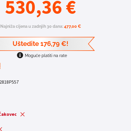
530,36
€
Najniža cijena u zadnjih 30 dana:
477,00
€
Uštedite
176,79
€
!
Moguće platiti na rate
t
2818P557
 Čakovec