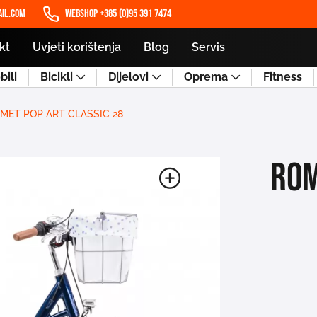
il.com
WEBSHOP +385 (0)95 391 7474
kt
Uvjeti korištenja
Blog
Servis
ili
Bicikli
Dijelovi
Oprema
Fitness
MET POP ART CLASSIC 28
ROM