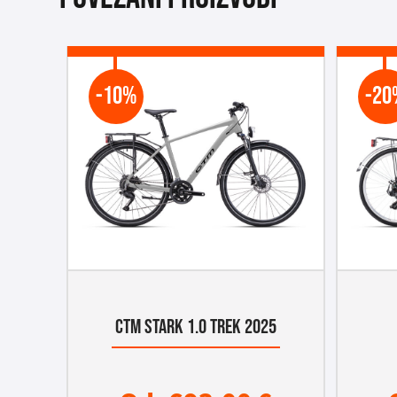
-10%
-20
CTM STARK 1.0 TREK 2025