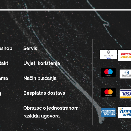
bshop
Servis
takt
Uvjeti korištenja
ama
Način plaćanja
g
Besplatna dostava
Obrazac o jednostranom
raskidu ugovora