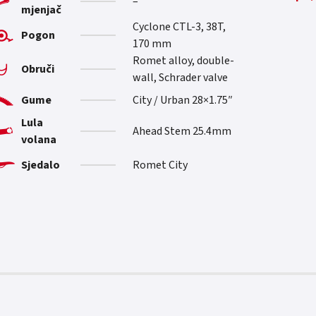
–
mjenjač
Cyclone CTL-3, 38T,
Pogon
170 mm
Romet alloy, double-
Obruči
wall, Schrader valve
Gume
City / Urban 28×1.75″
Lula
Ahead Stem 25.4mm
volana
Sjedalo
Romet City