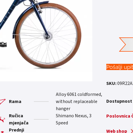
Pošalji upi
SKU:
09R22A
Alloy 6061 coldformed,
Dostupnost
Rama
without replaceable
hanger
Ručica
Shimano Nexus, 3
Poslovnica
mjenjača
Speed
Prednji
Web shop