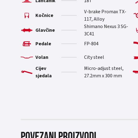
Lančanik
18T
V-brake Promax TX-
Kočnice
117, Alloy
Shimano Nexus 3 SG-
Glavčine
3C41
Pedale
FP-804
Volan
City steel
Cijev
Micro-adjust steel,
sjedala
27.2mm x 300 mm
Povezani proizvodi