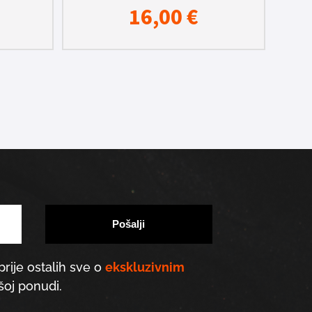
16,00
€
prije ostalih sve o
ekskluzivnim
oj ponudi.