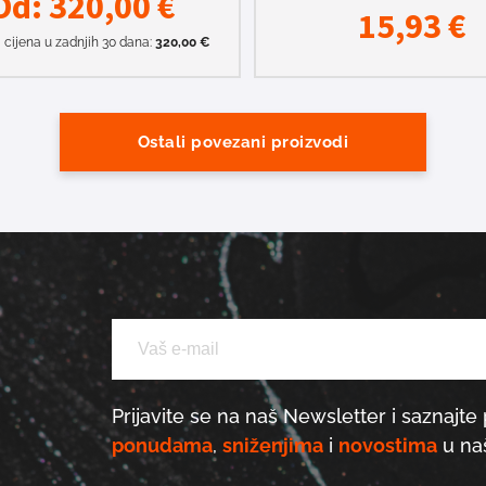
Od:
320,00
€
15,93
€
 cijena u zadnjih 30 dana:
320,00
€
Ostali povezani proizvodi
Prijavite se na naš Newsletter i saznajte 
ponudama
,
sniženjima
i
novostima
u naš