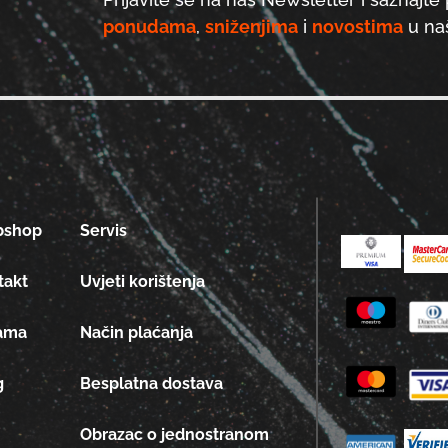
ponudama
,
sniženjima
i
novostima
u naš
bshop
Servis
takt
Uvjeti korištenja
ama
Način plaćanja
g
Besplatna dostava
Obrazac o jednostranom