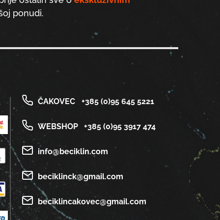
oj ponudi.
ČAKOVEC
+385 (0)95 645 5221
WEBSHOP
+385 (0)95 3917 474
info@beciklin.com
beciklinck@gmail.com
beciklincakovec@gmail.com