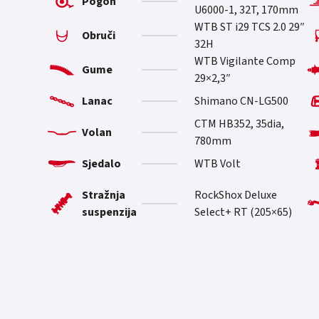
Pogon
U6000-1, 32T, 170mm
WTB ST i29 TCS 2.0 29″
Obruči
32H
WTB Vigilante Comp
Gume
29×2,3″
Lanac
Shimano CN-LG500
CTM HB352, 35dia,
Volan
780mm
Sjedalo
WTB Volt
Stražnja
RockShox Deluxe
suspenzija
Select+ RT (205×65)