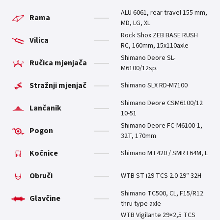
ALU 6061, rear travel 155 mm,
Rama
MD, LG, XL
Rock Shox ZEB BASE RUSH
Vilica
RC, 160mm, 15x110axle
Shimano Deore SL-
Ručica mjenjača
M6100/12sp.
Stražnji mjenjač
Shimano SLX RD-M7100
Shimano Deore CSM6100/12
Lančanik
10-51
Shimano Deore FC-M6100-1,
Pogon
32T, 170mm
Kočnice
Shimano MT420 / SMRT64M, L
Obruči
WTB ST i29 TCS 2.0 29″ 32H
Shimano TC500, CL, F15/R12
Glavčine
thru type axle
WTB Vigilante 29×2,5 TCS