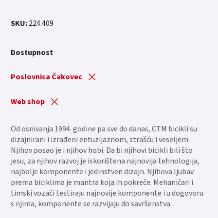
SKU:
224.409
Dostupnost
Poslovnica Čakovec
Web shop
Od osnivanja 1994. godine pa sve do danas, CTM bicikli su
dizajnirani i izrađeni entuzijaznom, strašću i veseljem.
Njihov posao je i njihov hobi. Da bi njihovi bicikli bili što
jesu, za njihov razvoj je iskorištena najnovija tehnologija,
najbolje komponente i jedinstven dizajn. Njihova ljubav
prema biciklima je mantra koja ih pokreče. Mehaničari i
timski vozači testiraju najnovije komponente i u dogovoru
s njima, komponente se razvijaju do savršenstva.