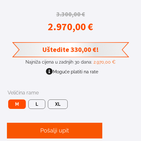
3.300,00
€
2.970,00
€
Uštedite
330,00
€
!
Najniža cijena u zadnjih 30 dana:
2.970,00
€
Moguće platiti na rate
Veličina rame
M
L
XL
Pošalji upit