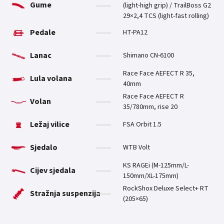
Gume
(light-high grip) / TrailBoss G2
29×2,4 TCS (light-fast rolling)
Pedale
HT-PA12
Lanac
Shimano CN-6100
Race Face AEFECT R 35,
Lula volana
40mm
Race Face AEFECT R
Volan
35/780mm, rise 20
Ležaj vilice
FSA Orbit 1.5
Sjedalo
WTB Volt
KS RAGEi (M-125mm/L-
Cijev sjedala
150mm/XL-175mm)
RockShox Deluxe Select+ RT
Stražnja suspenzija
(205×65)