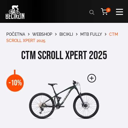
Products
0
search
POČETNA
WEBSHOP
BICIKLI
MTB FULLY
CTM
SCROLL XPERT 2025
CTM SCROLL XPERT 2025
-10%