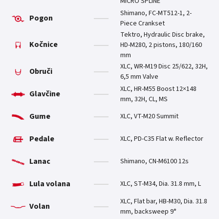
MICRO SPLINE
Shimano, FC-MT512-1, 2-
Pogon
Piece Crankset
Tektro, Hydraulic Disc brake,
Kočnice
HD-M280, 2 pistons, 180/160
mm
XLC, WR-M19 Disc 25/622, 32H,
Obruči
6,5 mm Valve
XLC, HR-M55 Boost 12×148
Glavčine
mm, 32H, CL, MS
Gume
XLC, VT-M20 Summit
Pedale
XLC, PD-C35 Flat w. Reflector
Lanac
Shimano, CN-M6100 12s
Lula volana
XLC, ST-M34, Dia. 31.8 mm, L
XLC, Flat bar, HB-M30, Dia. 31.8
Volan
mm, backsweep 9°