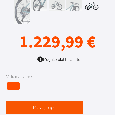
1.229,99
€
Moguće platiti na rate
Veličina rame
L
Pošalji upit