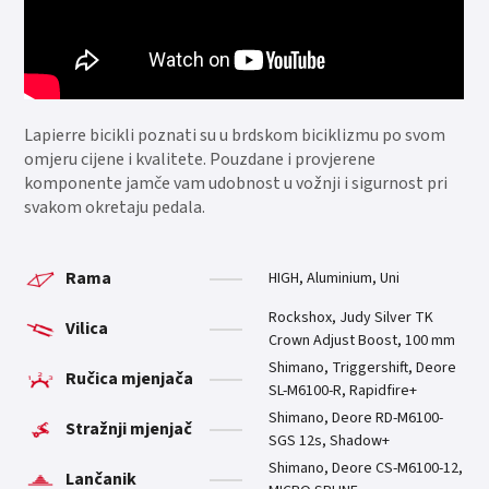
Lapierre bicikli poznati su u brdskom biciklizmu po svom
omjeru cijene i kvalitete. Pouzdane i provjerene
komponente jamče vam udobnost u vožnji i sigurnost pri
svakom okretaju pedala.
Rama
HIGH, Aluminium, Uni
Rockshox, Judy Silver TK
Vilica
Crown Adjust Boost, 100 mm
Shimano, Triggershift, Deore
Ručica mjenjača
SL-M6100-R, Rapidfire+
Shimano, Deore RD-M6100-
Stražnji mjenjač
SGS 12s, Shadow+
Shimano, Deore CS-M6100-12,
Lančanik