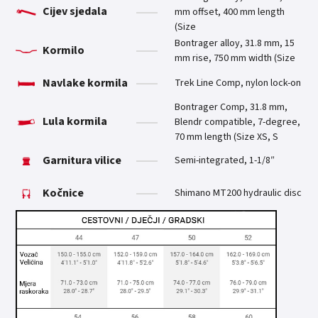
Cijev sjedala
mm offset, 400 mm length
(Size
Bontrager alloy, 31.8 mm, 15
Kormilo
mm rise, 750 mm width (Size
Navlake kormila
Trek Line Comp, nylon lock-on
Bontrager Comp, 31.8 mm,
Lula kormila
Blendr compatible, 7-degree,
70 mm length (Size XS, S
Garnitura vilice
Semi-integrated, 1-1/8″
Kočnice
Shimano MT200 hydraulic disc