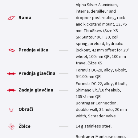
Alpha Silver Aluminium,
internal derailleur and
Rama
dropper post routing, rack
and kickstand mount, 135×5
mm ThruSkew (Size XS
SR Suntour XCT 30, coil
spring, preload, hydraulic
Prednja vilica
lockout, 42 mm offset for 29″
wheel, 100 mm QR, 100 mm
travel (Size XS
Formula DC-20, alloy, 6-bolt,
Prednja glavčina
5×100 mm QR
Formula DC-22, alloy, 6-bolt,
Zadnja glavčina
Shimano 8/9/10 freehub,
135×5 mm QR
Bontrager Connection,
Obruči
double-wall, 32-hole, 20 mm
width, Schrader valve
Žbice
14 g stainless steel
Bontrager Montrose comp,