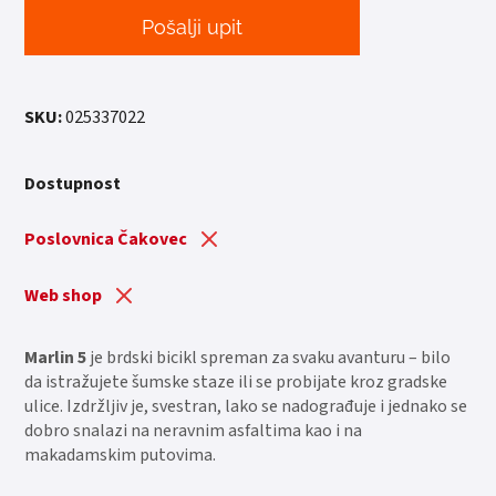
Pošalji upit
SKU:
025337022
Dostupnost
Poslovnica Čakovec
Web shop
Marlin 5
je brdski bicikl spreman za svaku avanturu – bilo
da istražujete šumske staze ili se probijate kroz gradske
ulice. Izdržljiv je, svestran, lako se nadograđuje i jednako se
dobro snalazi na neravnim asfaltima kao i na
makadamskim putovima.