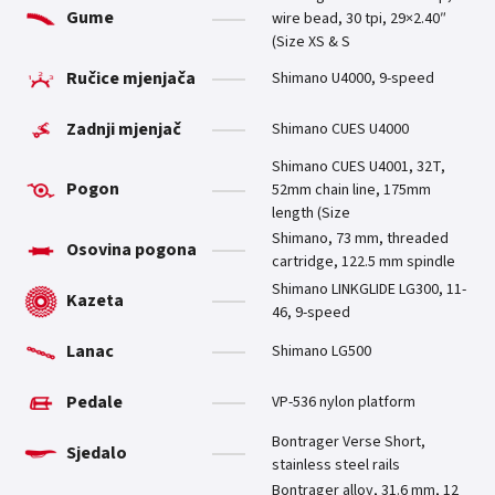
Gume
wire bead, 30 tpi, 29×2.40″
(Size XS & S
Ručice mjenjača
Shimano U4000, 9-speed
Zadnji mjenjač
Shimano CUES U4000
Shimano CUES U4001, 32T,
Pogon
52mm chain line, 175mm
length (Size
Shimano, 73 mm, threaded
Osovina pogona
cartridge, 122.5 mm spindle
Shimano LINKGLIDE LG300, 11-
Kazeta
46, 9-speed
Lanac
Shimano LG500
Pedale
VP-536 nylon platform
Bontrager Verse Short,
Sjedalo
stainless steel rails
Bontrager alloy, 31.6 mm, 12