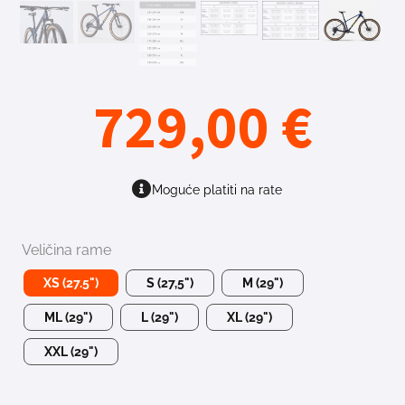
729,00
€
Moguće platiti na rate
Veličina rame
XS (27.5")
S (27,5")
M (29")
ML (29")
L (29")
XL (29")
XXL (29")
729,00
€