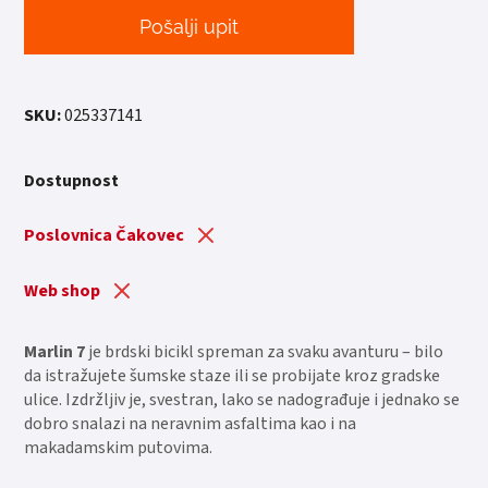
Pošalji upit
SKU:
025337141
Dostupnost
Poslovnica Čakovec
Web shop
Marlin 7
je brdski bicikl spreman za svaku avanturu – bilo
da istražujete šumske staze ili se probijate kroz gradske
ulice. Izdržljiv je, svestran, lako se nadograđuje i jednako se
dobro snalazi na neravnim asfaltima kao i na
makadamskim putovima.