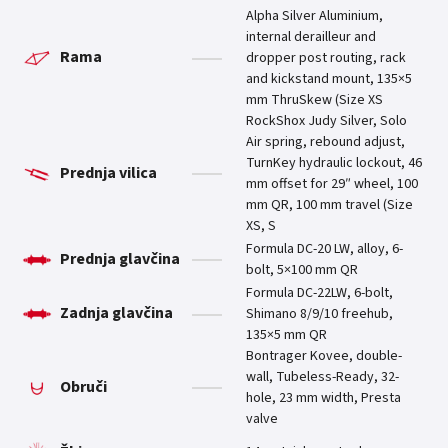
Alpha Silver Aluminium,
internal derailleur and
Rama
dropper post routing, rack
and kickstand mount, 135×5
mm ThruSkew (Size XS
RockShox Judy Silver, Solo
Air spring, rebound adjust,
TurnKey hydraulic lockout, 46
Prednja vilica
mm offset for 29″ wheel, 100
mm QR, 100 mm travel (Size
XS, S
Formula DC-20 LW, alloy, 6-
Prednja glavčina
bolt, 5×100 mm QR
Formula DC-22LW, 6-bolt,
Zadnja glavčina
Shimano 8/9/10 freehub,
135×5 mm QR
Bontrager Kovee, double-
wall, Tubeless-Ready, 32-
Obruči
hole, 23 mm width, Presta
valve