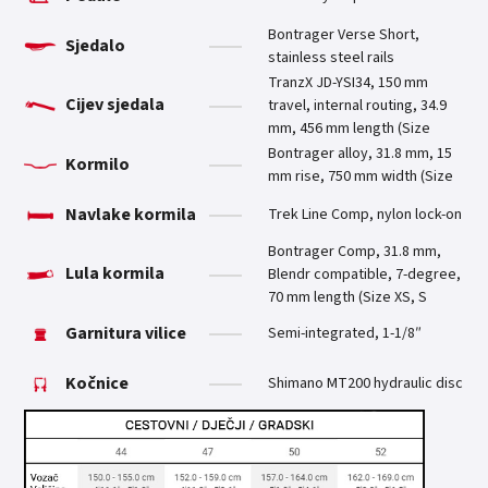
Bontrager Verse Short,
Sjedalo
stainless steel rails
TranzX JD-YSI34, 150 mm
Cijev sjedala
travel, internal routing, 34.9
mm, 456 mm length (Size
Bontrager alloy, 31.8 mm, 15
Kormilo
mm rise, 750 mm width (Size
Navlake kormila
Trek Line Comp, nylon lock-on
Bontrager Comp, 31.8 mm,
Lula kormila
Blendr compatible, 7-degree,
70 mm length (Size XS, S
Garnitura vilice
Semi-integrated, 1-1/8″
Kočnice
Shimano MT200 hydraulic disc