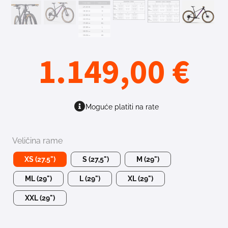
1.149,00
€
Moguće platiti na rate
Veličina rame
XS (27.5")
S (27,5")
M (29")
ML (29")
L (29")
XL (29")
XXL (29")