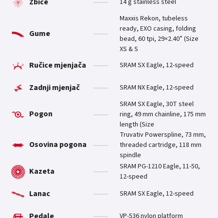
Žbice
14 g stainless steel
Maxxis Rekon, tubeless
ready, EXO casing, folding
Gume
bead, 60 tpi, 29×2.40” (Size
XS & S
Ručice mjenjača
SRAM SX Eagle, 12-speed
Zadnji mjenjač
SRAM NX Eagle, 12-speed
SRAM SX Eagle, 30T steel
Pogon
ring, 49 mm chainline, 175 mm
length (Size
Truvativ Powerspline, 73 mm,
Osovina pogona
threaded cartridge, 118 mm
spindle
SRAM PG-1210 Eagle, 11-50,
Kazeta
12-speed
Lanac
SRAM SX Eagle, 12-speed
Pedale
VP-536 nylon platform