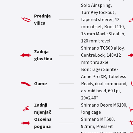
Solo Air spring,
TurnKey lockout,
Prednja
tapered steerer, 42
vilica
mm offset, Boost110,
15 mm Maxle Stealth,
120 mm travel
Shimano TC500 alloy,
Zadnja
CentreLock, 148×12
glavčina
mm thru axle
Bontrager Sainte-
Anne Pro XR, Tubeless
Gume
Ready, dual compound,
aramid bead, 60 tpi,
29×2.40″
Zadnji
Shimano Deore M6100,
mjenjač
long cage
Osovina
Shimano MT500,
pogona
92mm, PressFit