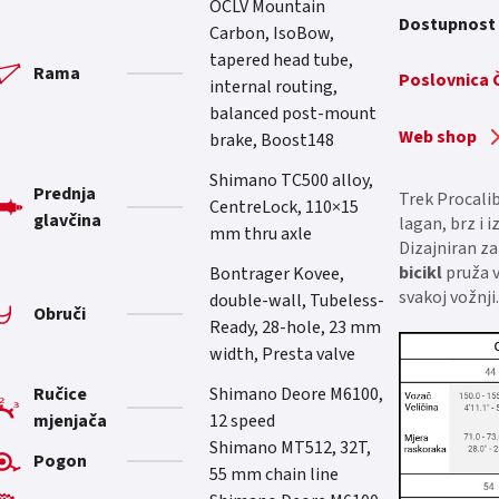
OCLV Mountain
Dostupnost
Carbon, IsoBow,
tapered head tube,
Rama
Poslovnica
internal routing,
balanced post-mount
Web shop
brake, Boost148
Shimano TC500 alloy,
Prednja
Trek Procalib
CentreLock, 110×15
glavčina
lagan, brz i i
mm thru axle
Dizajniran za
bicikl
pruža 
Bontrager Kovee,
svakoj vožnji
double-wall, Tubeless-
Obruči
Ready, 28-hole, 23 mm
width, Presta valve
Ručice
Shimano Deore M6100,
mjenjača
12 speed
Shimano MT512, 32T,
Pogon
55 mm chain line