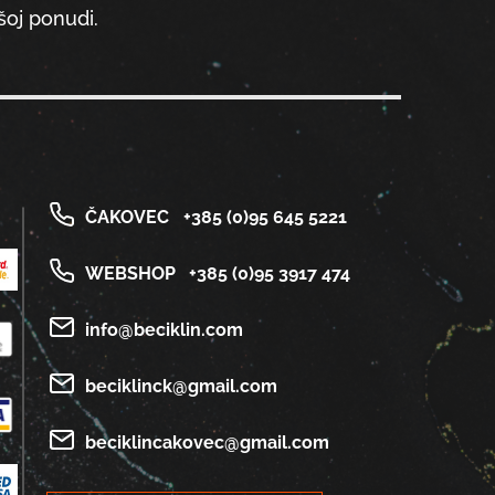
oj ponudi.
ČAKOVEC
+385 (0)95 645 5221
WEBSHOP
+385 (0)95 3917 474
info@beciklin.com
beciklinck@gmail.com
beciklincakovec@gmail.com