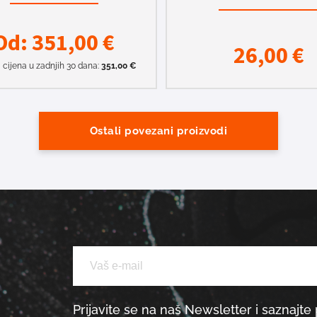
Od:
351,00
€
26,00
€
 cijena u zadnjih 30 dana:
351,00
€
Ostali povezani proizvodi
Prijavite se na naš Newsletter i saznajte 