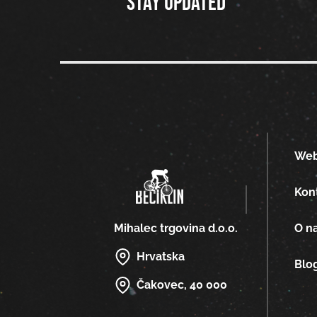
Stay updated
We
Kon
O n
Mihalec trgovina d.o.o.
Hrvatska
Blo
Čakovec, 40 000