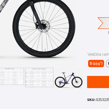
Veličina ra
S (27,5")
SKU:
025323