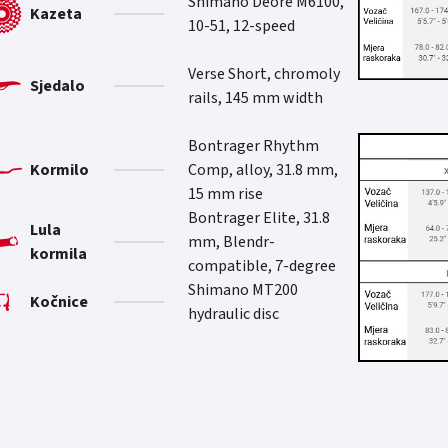
Shimano Deore M6100,
Kazeta
10-51, 12-speed
Verse Short, chromoly
Sjedalo
rails, 145 mm width
Bontrager Rhythm
Kormilo
Comp, alloy, 31.8 mm,
15 mm rise
Bontrager Elite, 31.8
Lula
mm, Blendr-
kormila
compatible, 7-degree
Shimano MT200
Kočnice
hydraulic disc