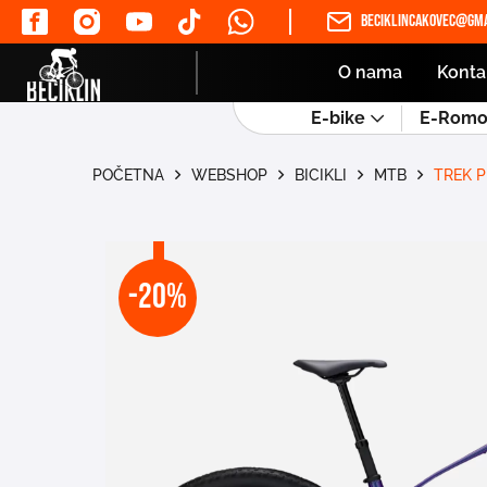
beciklincakovec@gma
O nama
Konta
E-bike
E-Romob
POČETNA
WEBSHOP
BICIKLI
MTB
TREK P
-20%