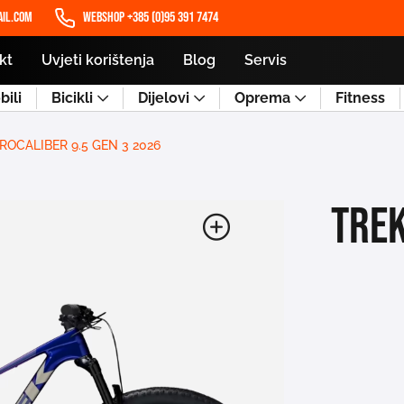
il.com
WEBSHOP +385 (0)95 391 7474
kt
Uvjeti korištenja
Blog
Servis
ili
Bicikli
Dijelovi
Oprema
Fitness
ROCALIBER 9.5 GEN 3 2026
TREK