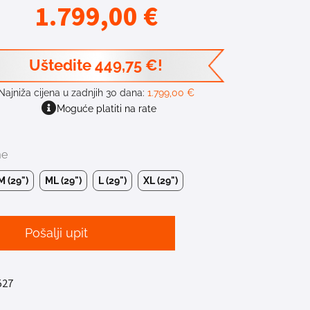
1.799,00
€
Uštedite
449,75
€
!
Najniža cijena u zadnjih 30 dana:
1.799,00
€
Moguće platiti na rate
me
M (29")
ML (29")
L (29")
XL (29")
Pošalji upit
527