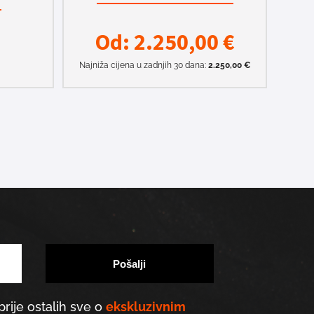
Od:
2.250,00
€
Najniža cijena u zadnjih 30 dana:
2.250,00
€
prije ostalih sve o
ekskluzivnim