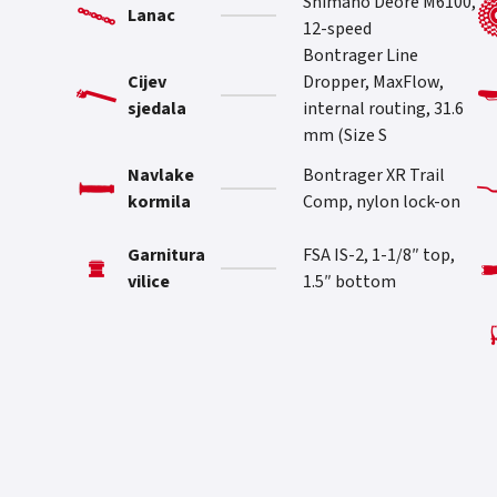
Shimano Deore M6100,
Lanac
12-speed
Bontrager Line
Cijev
Dropper, MaxFlow,
sjedala
internal routing, 31.6
mm (Size S
Navlake
Bontrager XR Trail
kormila
Comp, nylon lock-on
Garnitura
FSA IS-2, 1-1/8″ top,
vilice
1.5″ bottom