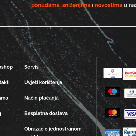
ponudama
,
sniženjima
i
novostima
u naš
bshop
Servis
takt
Uvjeti korištenja
ama
Način plaćanja
g
Besplatna dostava
Obrazac o jednostranom