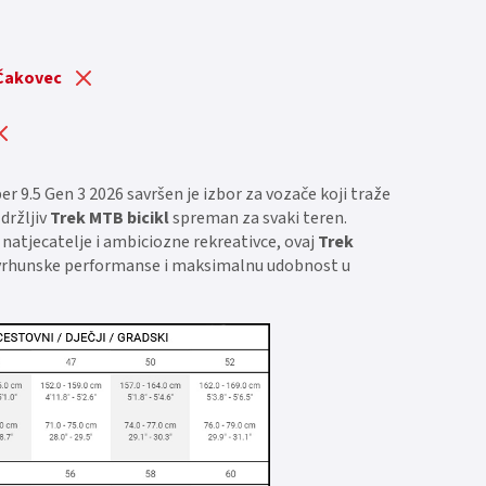
 Čakovec
er 9.5 Gen 3 2026 savršen je izbor za vozače koji traže
zdržljiv
Trek MTB bicikl
spreman za svaki teren.
 natjecatelje i ambiciozne rekreativce, ovaj
Trek
vrhunske performanse i maksimalnu udobnost u
.