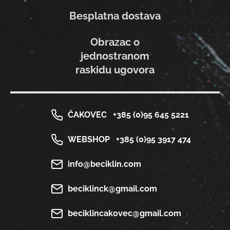
Besplatna dostava
Obrazac o
jednostranom
raskidu ugovora
ČAKOVEC
+385 (0)95 645 5221
WEBSHOP
+385 (0)95 3917 474
info@beciklin.com
beciklinck@gmail.com
beciklincakovec@gmail.com