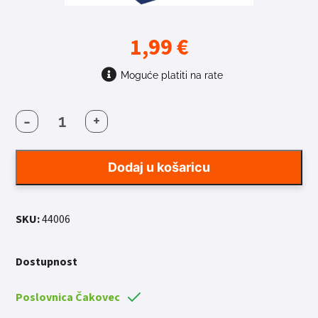
1,99
€
Moguće platiti na rate
-
+
BUŽIR
KOČNICE
FORCE
Dodaj u košaricu
CRVENI
količina
SKU:
44006
Dostupnost
Poslovnica Čakovec