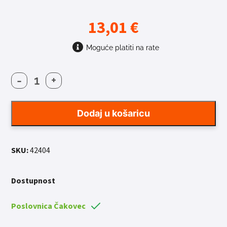
13,01
€
Moguće platiti na rate
-
+
DISC
FORCE
180MM
Dodaj u košaricu
6R
količina
SKU:
42404
Dostupnost
Poslovnica Čakovec