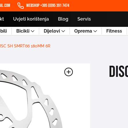
il.com
WEBSHOP +385 (0)95 391 7474
kt
Uvjeti korištenja
Blog
Servis
ili
Bicikli
Dijelovi
Oprema
Fitness
ISC SH SMRT66 180MM 6R
DIS