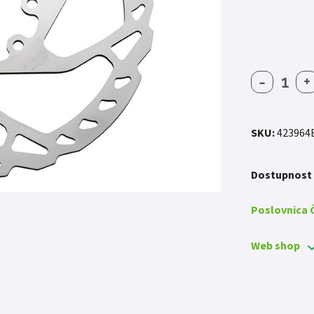
-
+
DISC
SH
SMRT6
180MM
SKU:
423964
6R
količin
Dostupnost
Poslovnica
Web shop