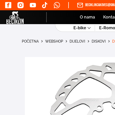
beciklincakovec@gma
O nama
Konta
E-bike
E-Romob
POČETNA
WEBSHOP
DIJELOVI
DISKOVI
D