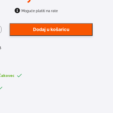
Moguće platiti na rate
Dodaj u košaricu
6
B
a
 Čakovec