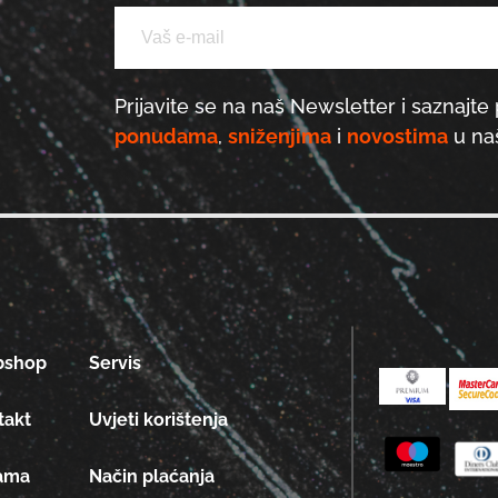
Prijavite se na naš Newsletter i saznajte 
ponudama
,
sniženjima
i
novostima
u naš
bshop
Servis
takt
Uvjeti korištenja
ama
Način plaćanja