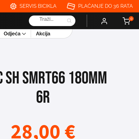
SERVIS BICIKLA
PLAĆANJE DO 36 RATA
Products
0
search
Odjeća
Akcija
C SH SMRT66 180MM
6R
28,00
€