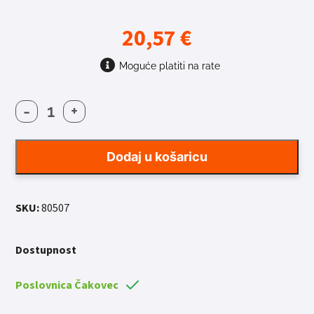
20,57
€
Moguće platiti na rate
-
+
ADAPTER
FORCE
TEAM
Dodaj u košaricu
količina
SKU:
80507
Dostupnost
Poslovnica Čakovec