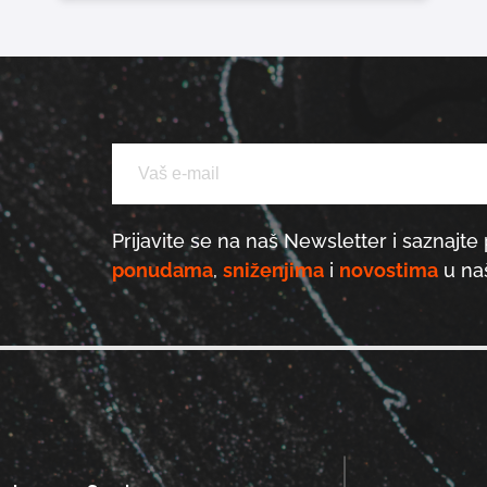
Prijavite se na naš Newsletter i saznajte 
ponudama
,
sniženjima
i
novostima
u naš