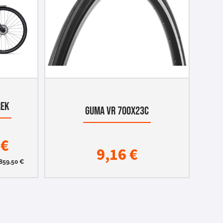
REK
GUMA VR 700X23C
0
€
9,16
€
859,50
€