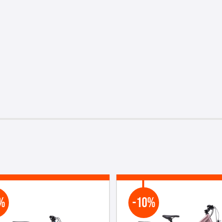
%
-10%