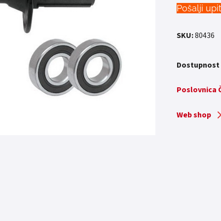
Pošalji upi
SKU:
80436
Dostupnost
Poslovnica
Web shop