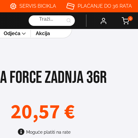
SERVIS BICIKLA
PLAĆANJE DO 36 RATA
Products
0
search
Odjeća
Akcija
A FORCE ZADNJA 36R
20,57
€
Moguće platiti na rate