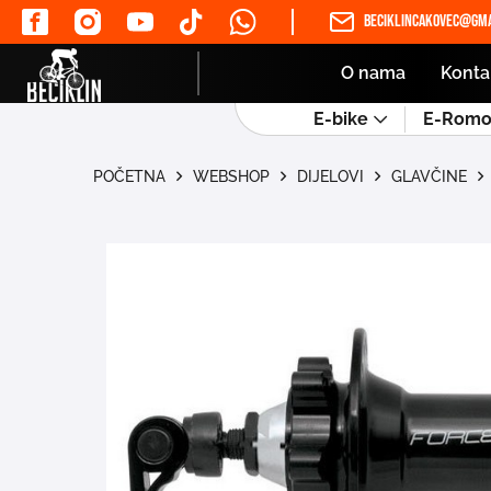
beciklincakovec@gma
O nama
Konta
E-bike
E-Romob
POČETNA
WEBSHOP
DIJELOVI
GLAVČINE