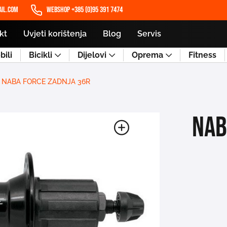
il.com
WEBSHOP +385 (0)95 391 7474
kt
Uvjeti korištenja
Blog
Servis
ili
Bicikli
Dijelovi
Oprema
Fitness
NABA FORCE ZADNJA 36R
NAB