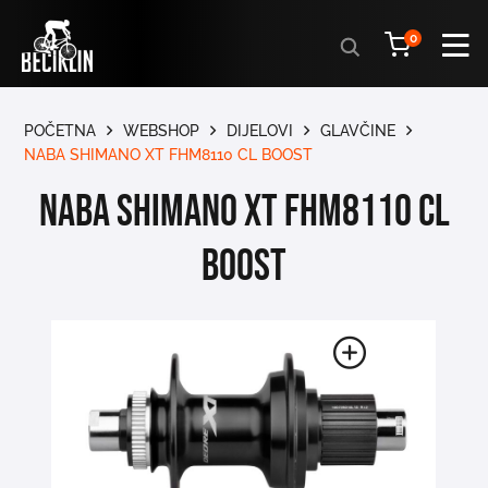
Products
0
search
POČETNA
WEBSHOP
DIJELOVI
GLAVČINE
NABA SHIMANO XT FHM8110 CL BOOST
NABA SHIMANO XT FHM8110 CL
BOOST