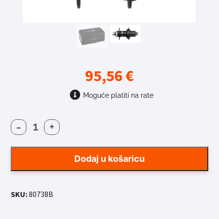
95,56
€
Moguće platiti na rate
-
+
NABA
SHIMANO
XT
Dodaj u košaricu
FHM8110
CL
BOOST
SKU:
80738B
količina