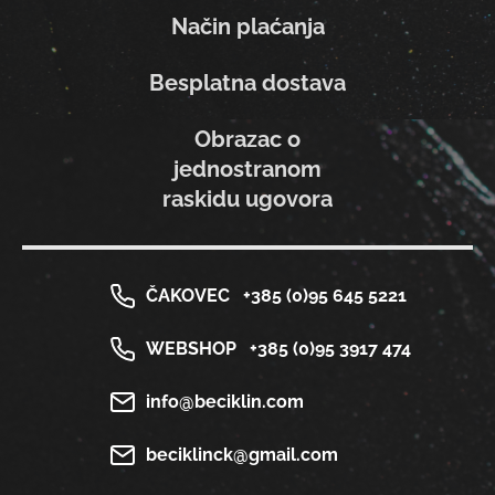
Način plaćanja
Besplatna dostava
Obrazac o
jednostranom
raskidu ugovora
ČAKOVEC
+385 (0)95 645 5221
WEBSHOP
+385 (0)95 3917 474
info@beciklin.com
beciklinck@gmail.com