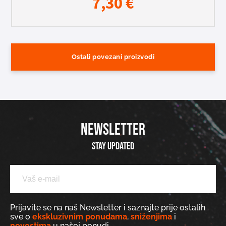
7,30
€
Ostali povezani proizvodi
NEWSLETTER
Stay updated
Prijavite se na naš Newsletter i saznajte prije ostalih
sve o
ekskluzivnim ponudama
,
sniženjima
i
novostima
u našoj ponudi.