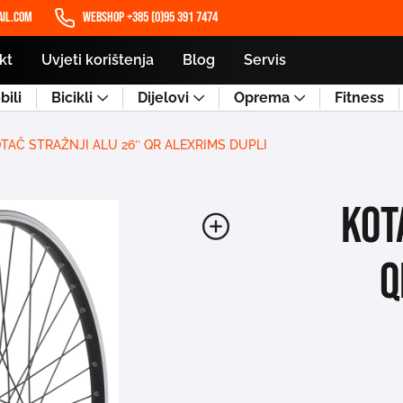
il.com
WEBSHOP +385 (0)95 391 7474
kt
Uvjeti korištenja
Blog
Servis
ili
Bicikli
Dijelovi
Oprema
Fitness
TAČ STRAŽNJI ALU 26″ QR ALEXRIMS DUPLI
KOT
Q