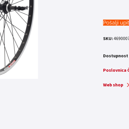
Pošalji upi
SKU:
469000
Dostupnost
Poslovnica
Web shop