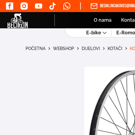
beciklincakovec@gma
O nama
Konta
E-bike
E-Romob
POČETNA
WEBSHOP
DIJELOVI
KOTAČI
KO