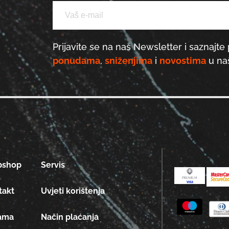
Prijavite se na naš Newsletter i saznajte 
ponudama
,
sniženjima
i
novostima
u naš
bshop
Servis
takt
Uvjeti korištenja
ama
Način plaćanja