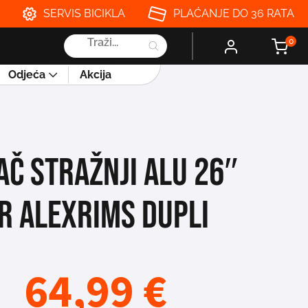
SERVIS BICIKLA
PLAĆANJE DO 36 RATA
Products
0
search
Odjeća
Akcija
AČ STRAŽNJI ALU 26″
R ALEXRIMS DUPLI
64,99
€