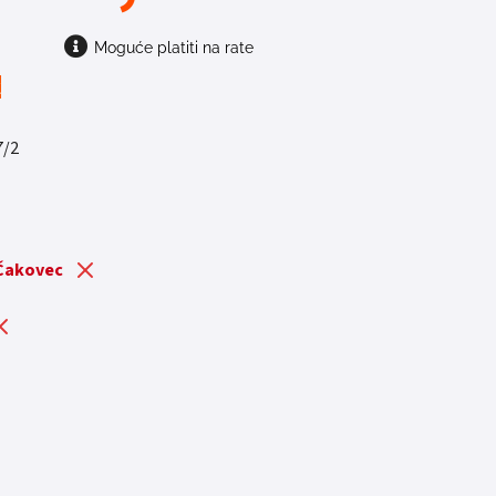
Moguće platiti na rate
t
7/2
 Čakovec