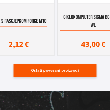
CIKLOKOMPJUTER SIGMA BC 
K S RASCJEPKOM FORCE M10
WL
2,12
€
43,00
€
Ostali povezani proizvodi